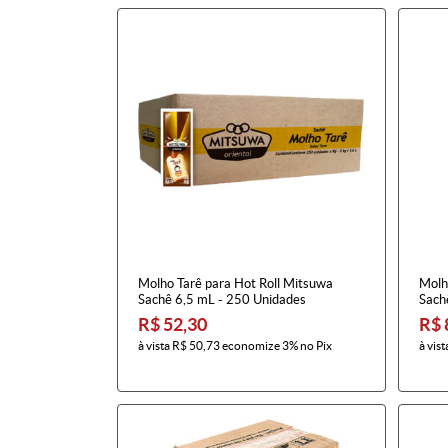
Molho Tarê para Hot Roll Mitsuwa
Molh
Sachê 6,5 mL - 250 Unidades
Sachê
R$ 52,30
R$ 
à vista
R$ 50,73
economize
3%
no Pix
à vist