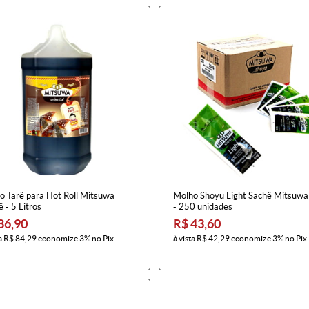
o Tarê para Hot Roll Mitsuwa
Molho Shoyu Light Sachê Mitsuwa
 - 5 Litros
- 250 unidades
86,90
R$ 43,60
a
R$ 84,29
economize
3%
no Pix
à vista
R$ 42,29
economize
3%
no Pix