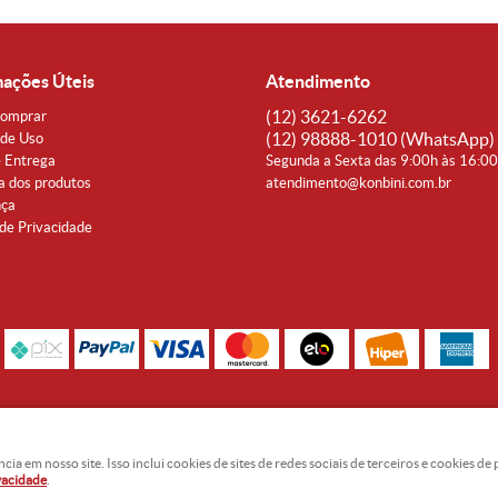
mações Úteis
Atendimento
(12)
3621-6262
omprar
(12)
98888-1010
(WhatsApp)
de Uso
e Entrega
Segunda a Sexta das 9:00h às 16:0
a dos produtos
atendimento@konbini.com.br
nça
 de Privacidade
Rua Coronel João Affonso, 342 Centro - Taubaté - SP CEP 12080-360
Noguti & Amaral Produtos Orientais LTDA - CNPJ: 15.427.609/0001-19
 em nosso site. Isso inclui cookies de sites de redes sociais de terceiros e cookies d
ivacidade
.