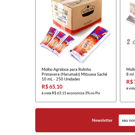
Molho Agridoce para Rolinho
Molh
Primavera (Harumaki) Mitsuwa Sachê
8 ml
10 mL - 250 Unidades
R$ 
R$ 65,10
à vist
à vista
R$ 63,15
economize
3%
no Pix
Newsletter