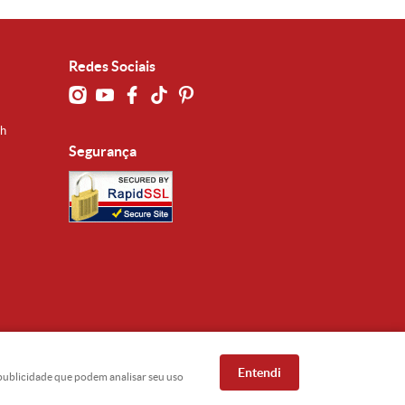
Redes Sociais
0h
Segurança
Entendi
e publicidade que podem analisar seu uso