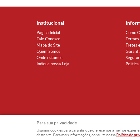
Institucional
Infor
Página Inicial
Como C
Fale Conosco
Termos 
Mapa do Site
Fretes 
Quem Somos
Garanti
Onde estamos
Segura
Indique nossa Loja
Política
Para sua privacidade
Usamos cookies para garantir que oferecemos a melhor experiência
deste site. Para mais informações, consulte nossa
Política de pr