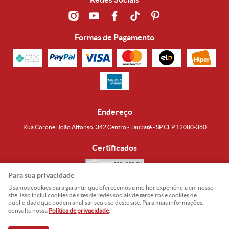
Formas de Pagamento
Endereço
Rua Coronel João Affonso, 342 Centro - Taubaté - SP CEP 12080-360
Certificados
Para sua privacidade
Usamos cookies para garantir que oferecemos a melhor experiência em nosso
Noguti & Amaral Produtos Orientais LTDA
CNPJ: 15.427.609/0001-19
site. Isso inclui cookies de sites de redes sociais de terceiros e cookies de
publicidade que podem analisar seu uso deste site. Para mais informações,
Formas de Envio
consulte nossa
Política de privacidade
.