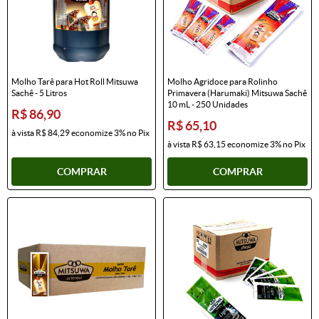
Molho Tarê para Hot Roll Mitsuwa
Molho Agridoce para Rolinho
Sachê - 5 Litros
Primavera (Harumaki) Mitsuwa Sachê
10 mL - 250 Unidades
R$ 86,90
R$ 65,10
à vista
R$ 84,29
economize
3%
no Pix
à vista
R$ 63,15
economize
3%
no Pix
COMPRAR
COMPRAR