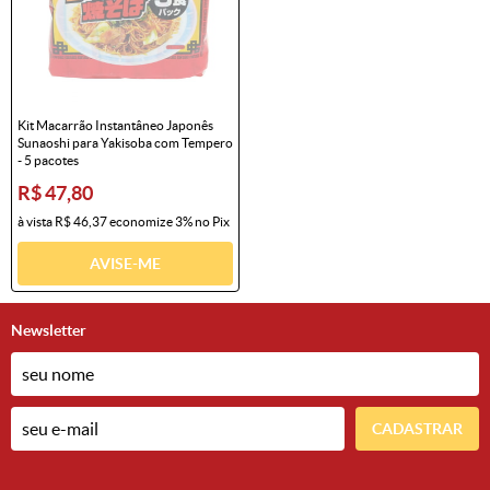
Kit Macarrão Instantâneo Japonês
Sunaoshi para Yakisoba com Tempero
- 5 pacotes
R$ 47,80
à vista
R$ 46,37
economize
3%
no Pix
AVISE-ME
Newsletter
CADASTRAR