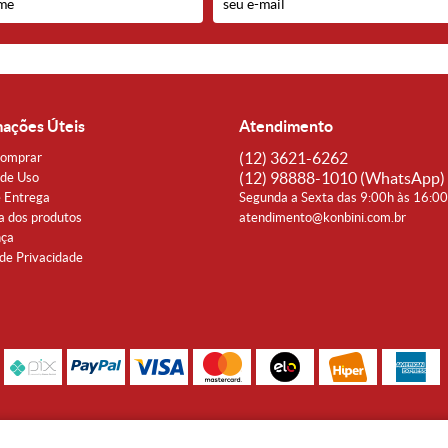
mações Úteis
Atendimento
(12)
3621-6262
omprar
(12)
98888-1010
(WhatsApp)
de Uso
e Entrega
Segunda a Sexta das 9:00h às 16:0
a dos produtos
atendimento@konbini.com.br
nça
 de Privacidade
Rua Coronel João Affonso, 342 Centro - Taubaté - SP CEP 12080-360