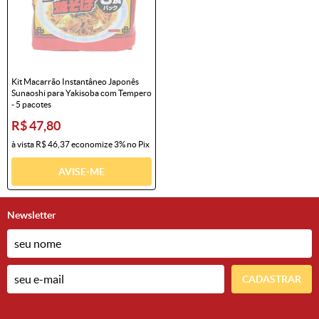
Kit Macarrão Instantâneo Japonês
Sunaoshi para Yakisoba com Tempero
- 5 pacotes
R$ 47,80
à vista
R$ 46,37
economize
3%
no Pix
AVISE-ME
Newsletter
CADASTRAR