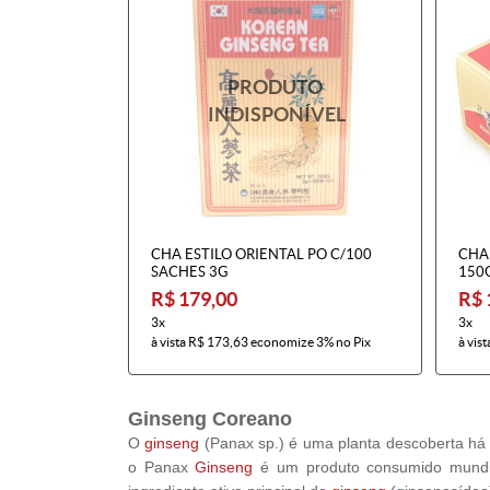
CHA ESTILO ORIENTAL PO C/100
CHA
SACHES 3G
150
R$ 179,00
R$ 
3x
3x
à vista
R$ 173,63
economize
3%
no Pix
à vist
Ginseng Coreano
O
ginseng
(
Panax sp.
) é uma planta descoberta há
o Panax
Ginseng
é um produto consumido mundial