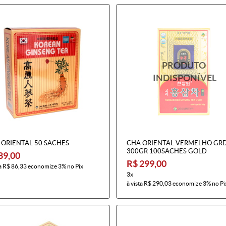
 ORIENTAL 50 SACHES
CHA ORIENTAL VERMELHO GR
300GR 100SACHES GOLD
89,00
R$ 299,00
a
R$ 86,33
economize
3%
no Pix
3x
à vista
R$ 290,03
economize
3%
no Pi