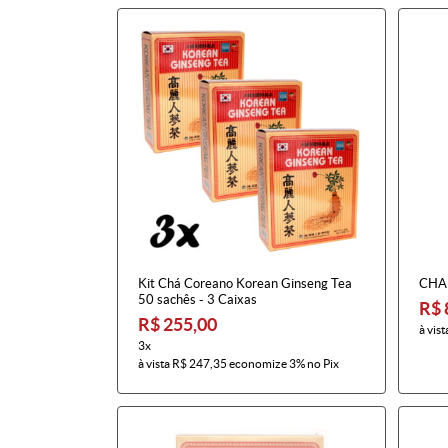
Kit Chá Coreano Korean Ginseng Tea
CHA
50 sachês - 3 Caixas
R$ 
R$ 255,00
à vist
3x
à vista
R$ 247,35
economize
3%
no Pix