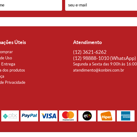
mações Úteis
Atendimento
(12)
3621-6262
omprar
(12)
98888-1010
(WhatsApp)
de Uso
e Entrega
Segunda a Sexta das 9:00h às 16:0
a dos produtos
atendimento@konbini.com.br
nça
 de Privacidade