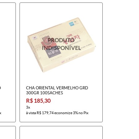
D
CHA ORIENTAL VERMELHO GRD
300GR 100SACHES
R$ 185,30
3x
x
à vista
R$ 179,74
economize
3%
no Pix