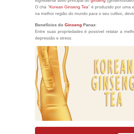
ingrediente ativo principal do
ginseng
(ginsenosídeo)
O chá “
Korean Ginseng Tea
” é produzido por uma 
na melhor região do mundo para o seu cultivo, devid
Benefícios do
Ginseng
Panax
:
Entre suas propriedades é possível relatar a melh
depressão e stress.