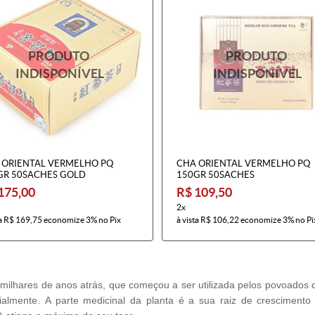
 ORIENTAL VERMELHO PQ
CHA ORIENTAL VERMELHO PQ
GR 50SACHES GOLD
150GR 50SACHES
175,00
R$ 109,50
2x
a
R$ 169,75
economize
3%
no Pix
à vista
R$ 106,22
economize
3%
no Pi
 milhares de anos atrás, que começou a ser utilizada pelos povoados 
mente. A parte medicinal da planta é a sua raiz de crescimento l