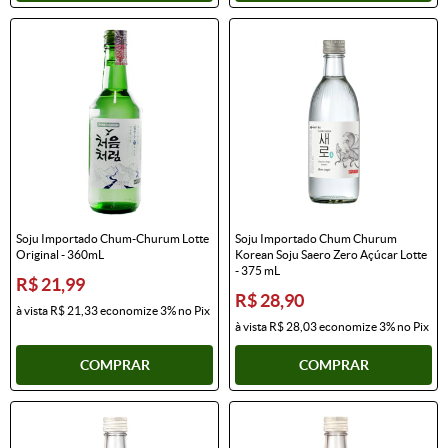
Soju Importado Chum-Churum Lotte
Soju Importado Chum Churum
Original - 360mL
Korean Soju Saero Zero Açúcar Lotte
- 375 mL
R$ 21,99
R$ 28,90
à vista
R$ 21,33
economize
3%
no Pix
à vista
R$ 28,03
economize
3%
no Pix
COMPRAR
COMPRAR