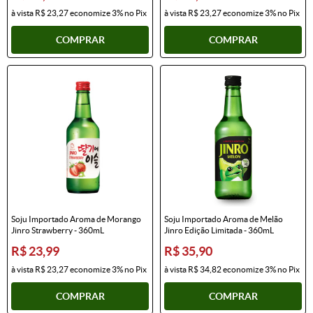
à vista
R$ 23,27
economize
3%
no Pix
à vista
R$ 23,27
economize
3%
no Pix
COMPRAR
COMPRAR
Soju Importado Aroma de Morango
Soju Importado Aroma de Melão
Jinro Strawberry - 360mL
Jinro Edição Limitada - 360mL
R$ 23,99
R$ 35,90
à vista
R$ 23,27
economize
3%
no Pix
à vista
R$ 34,82
economize
3%
no Pix
COMPRAR
COMPRAR