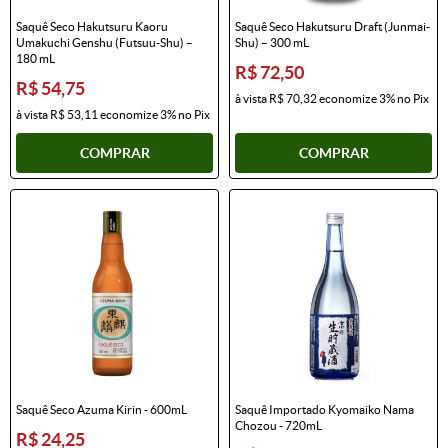
Saquê Seco Hakutsuru Kaoru
Saquê Seco Hakutsuru Draft (Junmai-
Umakuchi Genshu (Futsuu-Shu) –
Shu) – 300 mL
180 mL
R$ 72,50
R$ 54,75
à vista
R$ 70,32
economize
3%
no Pix
à vista
R$ 53,11
economize
3%
no Pix
COMPRAR
COMPRAR
Saquê Seco Azuma Kirin - 600mL
Saquê Importado Kyomaiko Nama
Chozou - 720mL
R$ 24,25