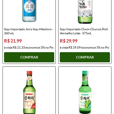
Soju Importado Jinro Soju HiteJinro -
Soju Importado Chum-Churum Rich
360 mL
Vermelho Lotte - 375mL
R$ 21,99
R$ 29,99
à vista
R$ 21,33
economize
3%
no Pix
à vista
R$ 29,09
economize
3%
no Pix
COMPRAR
COMPRAR