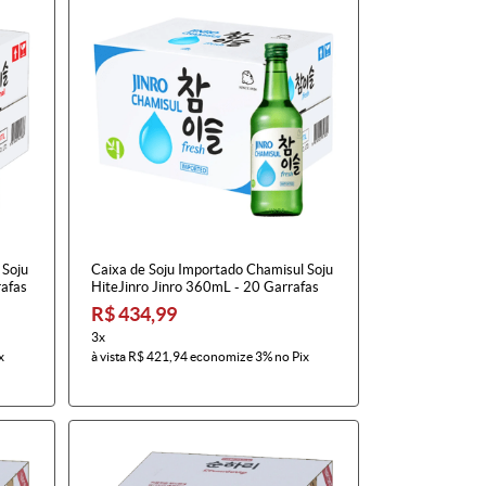
 Soju
Caixa de Soju Importado Chamisul Soju
rafas
HiteJinro Jinro 360mL - 20 Garrafas
R$ 434,99
3x
x
à vista
R$ 421,94
economize
3%
no Pix