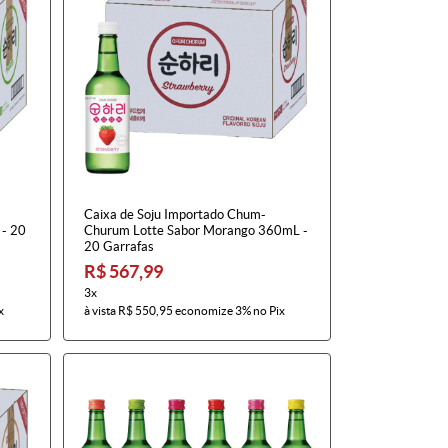
Caixa de Soju Importado Chum-
- 20
Churum Lotte Sabor Morango 360mL -
20 Garrafas
R$ 567,99
3x
x
à vista
R$ 550,95
economize
3%
no Pix