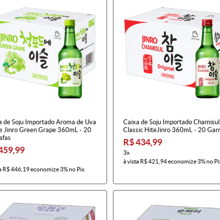
a de Soju Importado Aroma de Uva
Caixa de Soju Importado Chamisul
e Jinro Green Grape 360mL - 20
Classic HiteJinro 360mL - 20 Gar
afas
R$ 434,99
459,99
3x
à vista
R$ 421,94
economize
3%
no Pi
a
R$ 446,19
economize
3%
no Pix