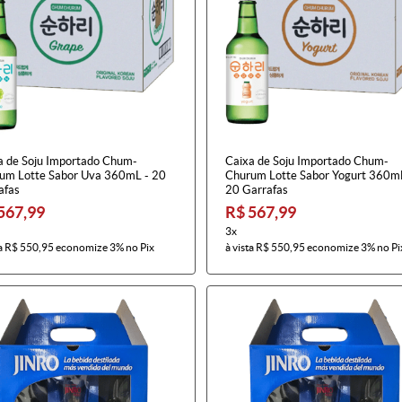
a de Soju Importado Chum-
Caixa de Soju Importado Chum-
um Lotte Sabor Uva 360mL - 20
Churum Lotte Sabor Yogurt 360m
afas
20 Garrafas
567,99
R$ 567,99
3x
a
R$ 550,95
economize
3%
no Pix
à vista
R$ 550,95
economize
3%
no Pi