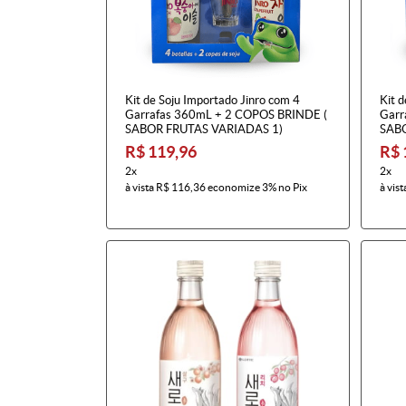
Kit de Soju Importado Jinro com 4
Kit d
Garrafas 360mL + 2 COPOS BRINDE (
Garr
SABOR FRUTAS VARIADAS 1)
SAB
R$ 119,96
R$ 
2x
2x
à vista
R$ 116,36
economize
3%
no Pix
à vist