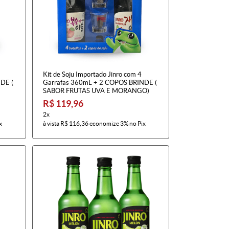
Kit de Soju Importado Jinro com 4
DE (
Garrafas 360mL + 2 COPOS BRINDE (
SABOR FRUTAS UVA E MORANGO)
R$ 119,96
2x
x
à vista
R$ 116,36
economize
3%
no Pix