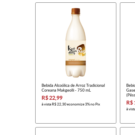
Bebida Alcoólica de Arroz Tradicional
Bebi
Coreana Makgeolli - 750 mL
Gase
(Pês
R$ 22,99
R$ 
à vista
R$ 22,30
economize
3%
no Pix
à vist