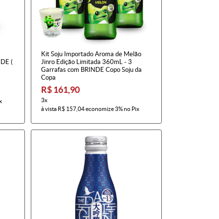
Kit Soju Importado Aroma de Melão
DE (
Jinro Edição Limitada 360mL - 3
Garrafas com BRINDE Copo Soju da
Copa
R$ 161,90
3x
x
à vista
R$ 157,04
economize
3%
no Pix