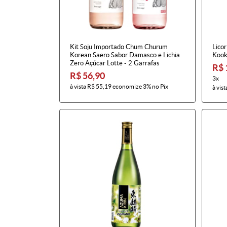
Kit Soju Importado Chum Churum
Lico
Korean Saero Sabor Damasco e Lichia
Kook
Zero Açúcar Lotte - 2 Garrafas
R$ 
R$ 56,90
3x
à vista
R$ 55,19
economize
3%
no Pix
à vist