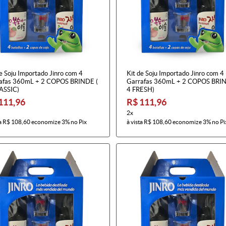
e Soju Importado Jinro com 4
Kit de Soju Importado Jinro com 4
afas 360mL + 2 COPOS BRINDE (
Garrafas 360mL + 2 COPOS BRIN
ASSIC)
4 FRESH)
111,96
R$ 111,96
2x
a
R$ 108,60
economize
3%
no Pix
à vista
R$ 108,60
economize
3%
no Pi