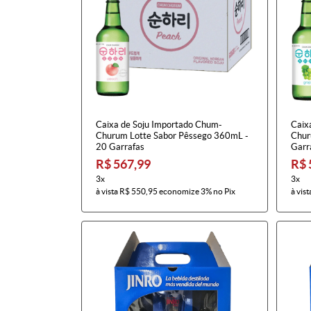
Caixa de Soju Importado Chum-
Caix
Churum Lotte Sabor Pêssego 360mL -
Chur
20 Garrafas
Garr
R$ 567,99
R$ 
3x
3x
à vista
R$ 550,95
economize
3%
no Pix
à vist