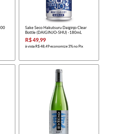
500
Sake Seco Hakutsuru Daiginjo Clear
Bottle (DAIGINJO-SHU) -180mL
R$ 49,99
à vista
R$ 48,49
economize
3%
no Pix