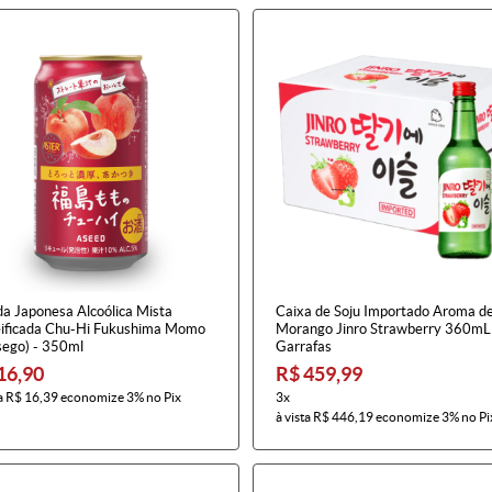
da Japonesa Alcoólica Mista
Caixa de Soju Importado Aroma d
ificada Chu-Hi Fukushima Momo
Morango Jinro Strawberry 360mL
sego) - 350ml
Garrafas
16,90
R$ 459,99
a
R$ 16,39
economize
3%
no Pix
3x
à vista
R$ 446,19
economize
3%
no Pi