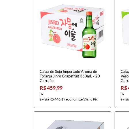
Caixa de Soju Importado Aroma de
Caix
Toranja Jinro Grapefruit 360mL - 20
Verd
Garrafas
Garr
R$ 459,99
R$ 
3x
3x
à vista
R$ 446,19
economize
3%
no Pix
à vist