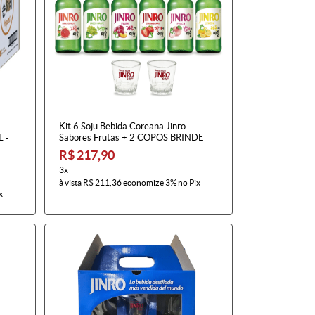
Kit 6 Soju Bebida Coreana Jinro
L -
Sabores Frutas + 2 COPOS BRINDE
R$ 217,90
3x
à vista
R$ 211,36
economize
3%
no Pix
x