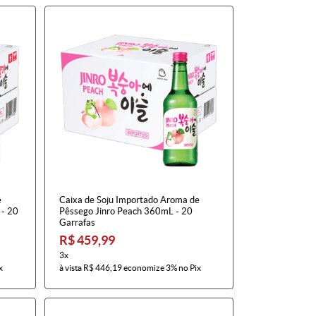
e
Caixa de Soju Importado Aroma de
 - 20
Pêssego Jinro Peach 360mL - 20
Garrafas
R$ 459,99
3x
x
à vista
R$ 446,19
economize
3%
no Pix