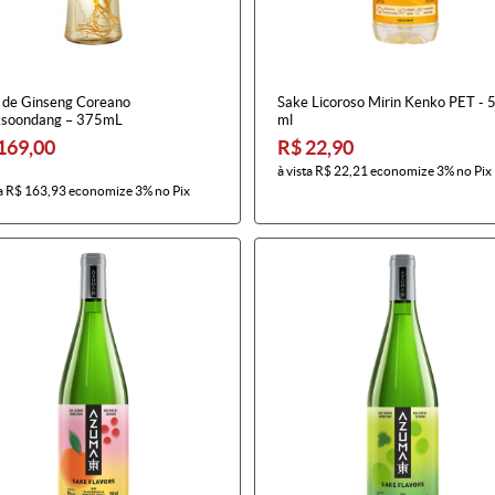
r de Ginseng Coreano
Sake Licoroso Mirin Kenko PET - 
soondang – 375mL
ml
169,00
R$ 22,90
à vista
R$ 22,21
economize
3%
no Pix
a
R$ 163,93
economize
3%
no Pix