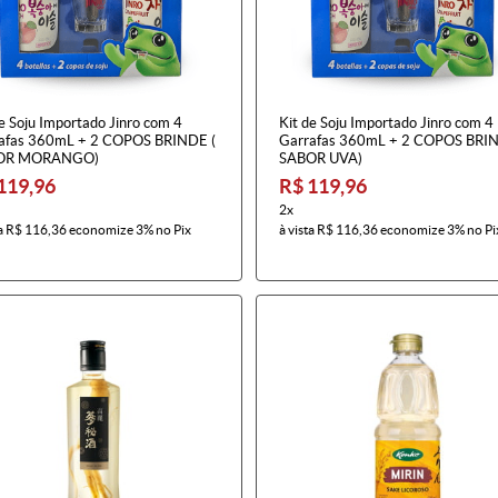
e Soju Importado Jinro com 4
Kit de Soju Importado Jinro com 4
afas 360mL + 2 COPOS BRINDE (
Garrafas 360mL + 2 COPOS BRIN
OR MORANGO)
SABOR UVA)
119,96
R$ 119,96
2x
a
R$ 116,36
economize
3%
no Pix
à vista
R$ 116,36
economize
3%
no Pi