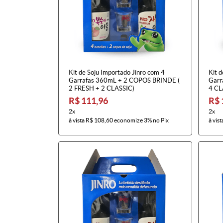
Kit de Soju Importado Jinro com 4
Kit d
Garrafas 360mL + 2 COPOS BRINDE (
Garr
2 FRESH + 2 CLASSIC)
4 CL
R$ 111,96
R$ 
2x
2x
à vista
R$ 108,60
economize
3%
no Pix
à vist