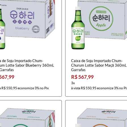
a de Soju Importado Chum-
Caixa de Soju Importado Chum-
um Lotte Sabor Blueberry 360mL
Churum Lotte Sabor Maçã 360mL 
 Garrafas
Garrafas
567,99
R$ 567,99
3x
a
R$ 550,95
economize
3%
no Pix
à vista
R$ 550,95
economize
3%
no Pi