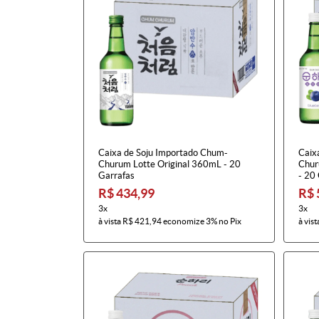
Caixa de Soju Importado Chum-
Caix
Churum Lotte Original 360mL - 20
Chur
Garrafas
- 20
R$ 434,99
R$ 
3x
3x
à vista
R$ 421,94
economize
3%
no Pix
à vist