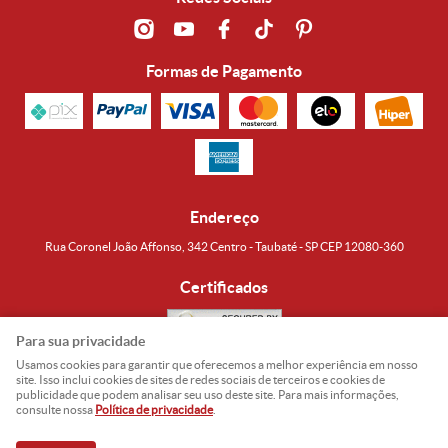
Formas de Pagamento
Endereço
Rua Coronel João Affonso, 342 Centro - Taubaté - SP CEP 12080-360
Certificados
Para sua privacidade
Usamos cookies para garantir que oferecemos a melhor experiência em nosso
Noguti & Amaral Produtos Orientais LTDA
CNPJ: 15.427.609/0001-19
site. Isso inclui cookies de sites de redes sociais de terceiros e cookies de
publicidade que podem analisar seu uso deste site. Para mais informações,
Formas de Envio
consulte nossa
Política de privacidade
.