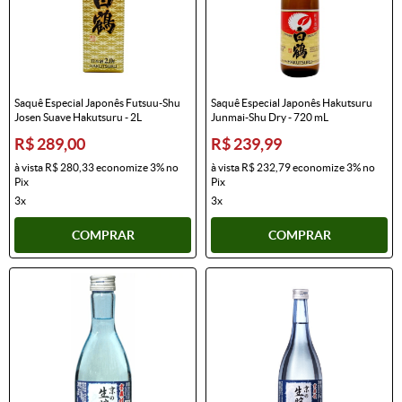
Saquê Especial Japonês Futsuu-Shu
Saquê Especial Japonês Hakutsuru
Josen Suave Hakutsuru - 2L
Junmai-Shu Dry - 720 mL
R$ 289,00
R$ 239,99
à vista
R$ 280,33
economize
3%
no
à vista
R$ 232,79
economize
3%
no
Pix
Pix
3x
3x
COMPRAR
COMPRAR