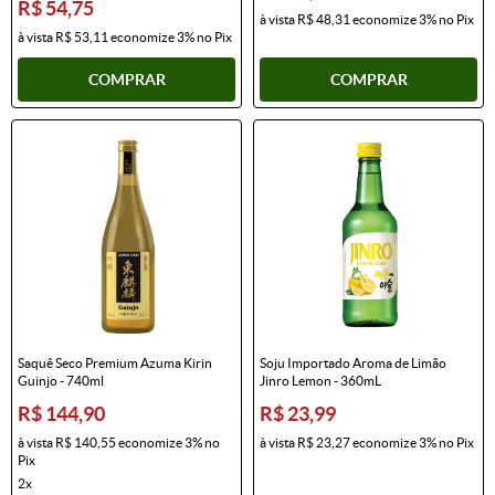
R$ 54,75
à vista
R$ 48,31
economize
3%
no Pix
à vista
R$ 53,11
economize
3%
no Pix
COMPRAR
COMPRAR
Saquê Seco Premium Azuma Kirin
Soju Importado Aroma de Limão
Guinjo - 740ml
Jinro Lemon - 360mL
R$ 144,90
R$ 23,99
à vista
R$ 140,55
economize
3%
no
à vista
R$ 23,27
economize
3%
no Pix
Pix
2x