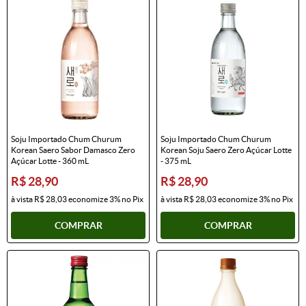
Soju Importado Chum Churum
Soju Importado Chum Churum
Korean Saero Sabor Damasco Zero
Korean Soju Saero Zero Açúcar Lotte
Açúcar Lotte - 360 mL
- 375 mL
R$ 28,90
R$ 28,90
à vista
R$ 28,03
economize
3%
no Pix
à vista
R$ 28,03
economize
3%
no Pix
COMPRAR
COMPRAR