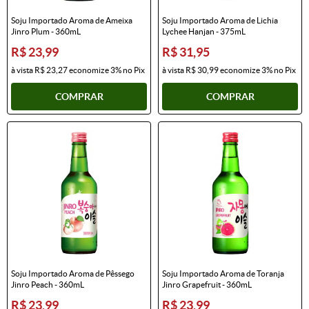
Soju Importado Aroma de Ameixa
Soju Importado Aroma de Lichia
Jinro Plum - 360mL
Lychee Hanjan - 375mL
R$ 23,99
R$ 31,95
à vista
R$ 23,27
economize
3%
no Pix
à vista
R$ 30,99
economize
3%
no Pix
COMPRAR
COMPRAR
Soju Importado Aroma de Pêssego
Soju Importado Aroma de Toranja
Jinro Peach - 360mL
Jinro Grapefruit - 360mL
R$ 23,99
R$ 23,99