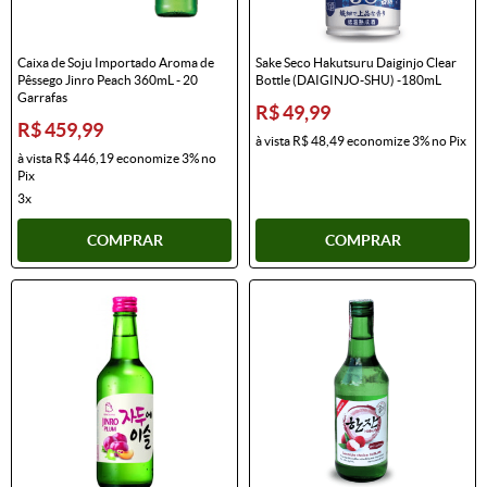
Caixa de Soju Importado Aroma de
Sake Seco Hakutsuru Daiginjo Clear
Pêssego Jinro Peach 360mL - 20
Bottle (DAIGINJO-SHU) -180mL
Garrafas
R$ 49,99
R$ 459,99
à vista
R$ 48,49
economize
3%
no Pix
à vista
R$ 446,19
economize
3%
no
Pix
3x
COMPRAR
COMPRAR