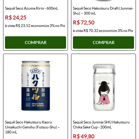
Saquê Seco Azuma Kirin - 600mL
Saquê Seco Hakutsuru Draft (Junmai-
Shu) – 300 mL
R$ 24,25
R$ 72,50
à vista
R$ 23,52
economize
3%
no Pix
à vista
R$ 70,32
economize
3%
no Pix
COMPRAR
COMPRAR
Saquê Seco Hakutsuru Kaoru
Saquê Seco Junmai SHU Hakutsuru
Umakuchi Genshu (Futsuu-Shu) –
Chika Sake Cup - 200mL
180 mL
R$ 49,80