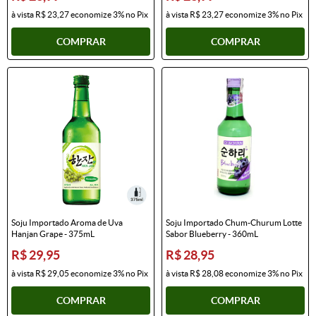
à vista
R$ 23,27
economize
3%
no Pix
à vista
R$ 23,27
economize
3%
no Pix
COMPRAR
COMPRAR
Soju Importado Aroma de Uva
Soju Importado Chum-Churum Lotte
Hanjan Grape - 375mL
Sabor Blueberry - 360mL
R$ 29,95
R$ 28,95
à vista
R$ 29,05
economize
3%
no Pix
à vista
R$ 28,08
economize
3%
no Pix
COMPRAR
COMPRAR