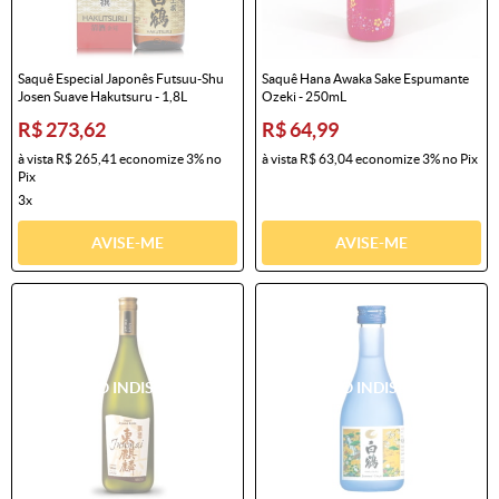
Saquê Especial Japonês Futsuu-Shu
Saquê Hana Awaka Sake Espumante
Josen Suave Hakutsuru - 1,8L
Ozeki - 250mL
R$ 273,62
R$ 64,99
à vista
R$ 265,41
economize
3%
no
à vista
R$ 63,04
economize
3%
no Pix
Pix
3x
AVISE-ME
AVISE-ME