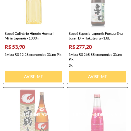
Saquê Culinário Hinode Honteri
Saquê Especial Japonês Futsuu-Shu
Mirin Japonês - 1000 ml
Josen Dry Hakutsuru - 1,8L
R$ 53,90
R$ 277,20
à vista
R$ 52,28
economize
3%
no Pix
à vista
R$ 268,88
economize
3%
no
Pix
3x
AVISE-ME
AVISE-ME