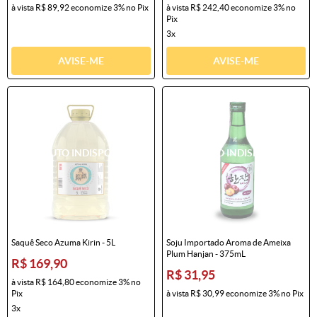
à vista
R$ 89,92
economize
3%
no Pix
à vista
R$ 242,40
economize
3%
no
Pix
3x
AVISE-ME
AVISE-ME
Saquê Seco Azuma Kirin - 5L
Soju Importado Aroma de Ameixa
Plum Hanjan - 375mL
R$ 169,90
R$ 31,95
à vista
R$ 164,80
economize
3%
no
Pix
à vista
R$ 30,99
economize
3%
no Pix
3x