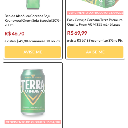
VENCIMENTO DO PRODUTO:
15/04/2025
Bebida Alcoólica Coreana Soju
Pack Cerveja Coreana Terra Premium
Kyungwoul Green Soju Especial 20% -
Quality From AGM 355 mL - 6 Latas
700mL
R$ 69,99
R$ 46,70
à vista
R$ 67,89
economize
3%
no Pix
à vista
R$ 45,30
economize
3%
no Pix
AVISE-ME
AVISE-ME
VENCIMENTO DO PRODUTO:
15/04/2025