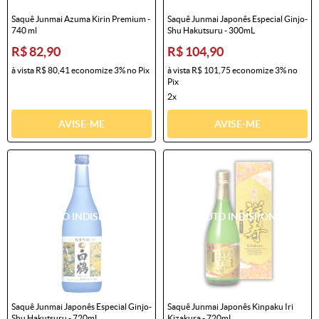
Saquê Junmai Azuma Kirin Premium -
Saquê Junmai Japonês Especial Ginjo-
740 ml
Shu Hakutsuru - 300mL
R$ 82,90
R$ 104,90
à vista
R$ 80,41
economize
3%
no Pix
à vista
R$ 101,75
economize
3%
no
Pix
2x
AVISE-ME
AVISE-ME
Saquê Junmai Japonês Especial Ginjo-
Saquê Junmai Japonês Kinpaku Iri
Shu Hakutsuru - 720mL
Kizakura - 720mL