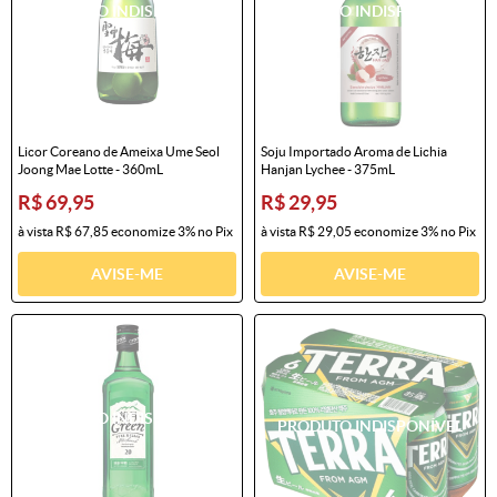
Licor Coreano de Ameixa Ume Seol
Soju Importado Aroma de Lichia
Joong Mae Lotte - 360mL
Hanjan Lychee - 375mL
R$ 69,95
R$ 29,95
à vista
R$ 67,85
economize
3%
no Pix
à vista
R$ 29,05
economize
3%
no Pix
AVISE-ME
AVISE-ME