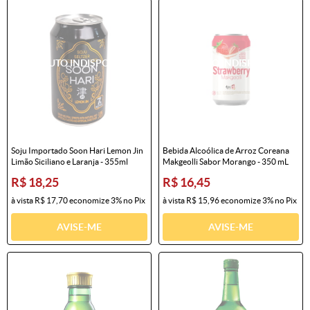
Soju Importado Soon Hari Lemon Jin
Bebida Alcoólica de Arroz Coreana
Limão Siciliano e Laranja - 355ml
Makgeolli Sabor Morango - 350 mL
R$ 18,25
R$ 16,45
à vista
R$ 17,70
economize
3%
no Pix
à vista
R$ 15,96
economize
3%
no Pix
AVISE-ME
AVISE-ME