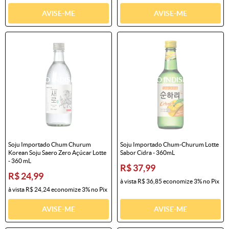
AVISE-ME
AVISE-ME
Soju Importado Chum Churum
Soju Importado Chum-Churum Lotte
Korean Soju Saero Zero Açúcar Lotte
Sabor Cidra - 360mL
- 360 mL
R$ 37,99
R$ 24,99
à vista
R$ 36,85
economize
3%
no Pix
à vista
R$ 24,24
economize
3%
no Pix
AVISE-ME
AVISE-ME