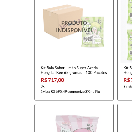
Kit Bala Sabor Limão Super Azeda
Kit 
Hong Tai Kee 65 gramas - 100 Pacotes
Hong
R$ 717,00
R$ 
3x
à vist
à vista
R$ 695,49
economize
3%
no Pix