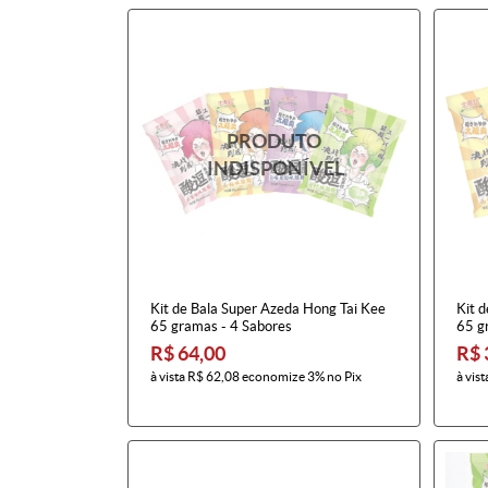
Kit de Bala Super Azeda Hong Tai Kee
Kit 
65 gramas - 4 Sabores
65 g
R$ 64,00
R$ 
à vista
R$ 62,08
economize
3%
no Pix
à vist