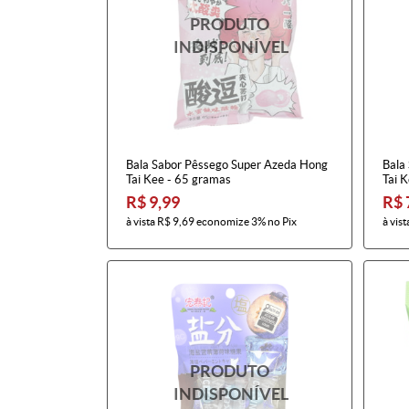
Bala Sabor Pêssego Super Azeda Hong
Bala
Tai Kee - 65 gramas
Tai 
R$ 9,99
R$ 
à vista
R$ 9,69
economize
3%
no Pix
à vist