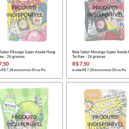
 Sabor Pêssego Super Azeda Hong
Bala Sabor Morango Super Azeda
Kee - 26 gramas
Tai Kee - 26 gramas
7,50
R$ 7,50
a
R$ 7,28
economize
3%
no Pix
à vista
R$ 7,28
economize
3%
no Pix