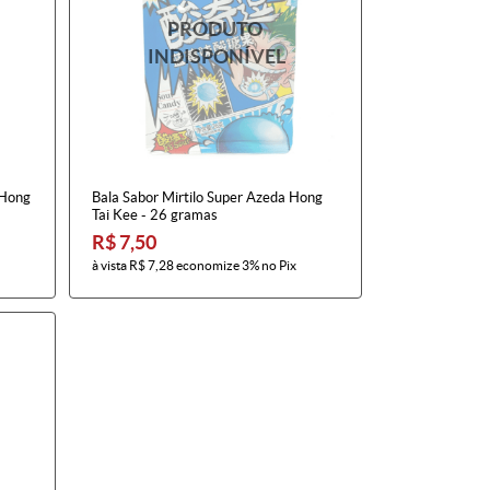
 Hong
Bala Sabor Mirtilo Super Azeda Hong
Tai Kee - 26 gramas
R$ 7,50
à vista
R$ 7,28
economize
3%
no Pix