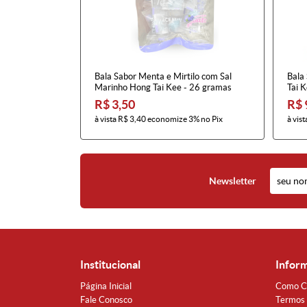
Bala Sabor Menta e Mirtilo com Sal
Bala
Marinho Hong Tai Kee - 26 gramas
Tai 
R$ 3,50
R$ 
à vista
R$ 3,40
economize
3%
no Pix
à vist
Newsletter
Institucional
Infor
Página Inicial
Como C
Fale Conosco
Termos 