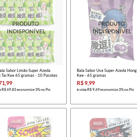
Bala Sabor Limão Super Azeda
Bala Sabor Uva Super Azeda Hong 
 Tai Kee 65 gramas - 10 Pacotes
Kee - 65 gramas
71,99
R$ 9,99
a
R$ 69,83
economize
3%
no Pix
à vista
R$ 9,69
economize
3%
no Pix