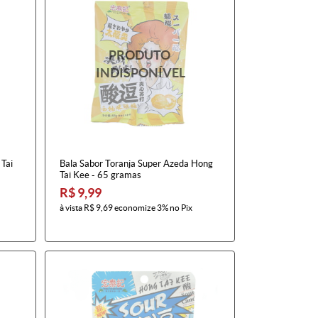
Tai
Bala Sabor Toranja Super Azeda Hong
Tai Kee - 65 gramas
R$ 9,99
à vista
R$ 9,69
economize
3%
no Pix