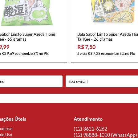
 Sabor Limão Super Azeda Hong
Bala Sabor Limão Super Azeda Ho
Kee - 65 gramas
Tai Kee - 26 gramas
9,99
R$ 7,50
a
R$ 9,69
economize
3%
no Pix
à vista
R$ 7,28
economize
3%
no Pix
mações Úteis
Atendimento
(12)
3621-6262
omprar
(12)
98888-1010
(WhatsApp)
de Uso