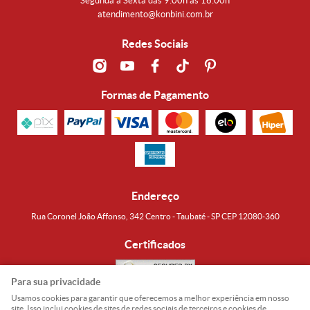
Segunda a Sexta das 9:00h às 16:00h
atendimento@konbini.com.br
Redes Sociais
Formas de Pagamento
Endereço
Rua Coronel João Affonso, 342 Centro - Taubaté - SP CEP 12080-360
Certificados
Para sua privacidade
Usamos cookies para garantir que oferecemos a melhor experiência em nosso
Noguti & Amaral Produtos Orientais LTDA
CNPJ: 15.427.609/0001-19
site. Isso inclui cookies de sites de redes sociais de terceiros e cookies de