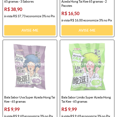
65 gramas - 3 Sabores
Azeda Hong Tai Kee 65 gramas - 2
Pacotes
R$ 38,90
R$ 16,50
à vista
R$ 37,73
economize
3%
no Pix
à vista
R$ 16,00
economize
3%
no Pix
AVISE-ME
AVISE-ME
Bala Sabor Uva Super Azeda Hong Tai
Bala Sabor Limão Super Azeda Hong
Kee - 65 gramas
Tai Kee - 65 gramas
R$ 9,99
R$ 9,99
à vista
R$ 9,69
economize
3%
no Pix
à vista
R$ 9,69
economize
3%
no Pix