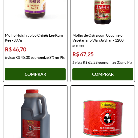
Molho Hoisin típico Chinês Lee Kum
Molho de Ostra com Cogumelo
Kee - 397g
Vegetariano Wan Ja Shan - 1200
gramas
R$ 46,70
R$ 67,25
à vista
R$ 45,30
economize
3%
no Pix
à vista
R$ 65,23
economize
3%
no Pix
COMPRAR
COMPRAR