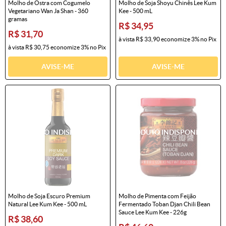
Molho de Ostra com Cogumelo
Molho de Soja Shoyu Chinês Lee Kum
Vegetariano Wan Ja Shan - 360
Kee - 500 mL
gramas
R$ 34,95
R$ 31,70
à vista
R$ 33,90
economize
3%
no Pix
à vista
R$ 30,75
economize
3%
no Pix
AVISE-ME
AVISE-ME
Molho de Soja Escuro Premium
Molho de Pimenta com Feijão
Natural Lee Kum Kee - 500 mL
Fermentado Toban Djan Chili Bean
Sauce Lee Kum Kee - 226g
R$ 38,60