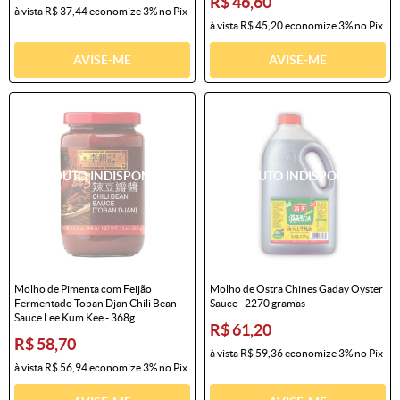
R$ 46,60
à vista
R$ 37,44
economize
3%
no Pix
à vista
R$ 45,20
economize
3%
no Pix
AVISE-ME
AVISE-ME
Molho de Pimenta com Feijão
Molho de Ostra Chines Gaday Oyster
Fermentado Toban Djan Chili Bean
Sauce - 2270 gramas
Sauce Lee Kum Kee - 368g
R$ 61,20
R$ 58,70
à vista
R$ 59,36
economize
3%
no Pix
à vista
R$ 56,94
economize
3%
no Pix