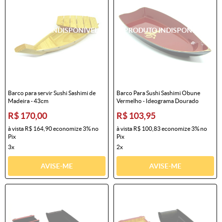
Barco para servir Sushi Sashimi de
Barco Para Sushi Sashimi Obune
Madeira - 43cm
Vermelho - Ideograma Dourado
R$ 170,00
R$ 103,95
à vista
R$ 164,90
economize
3%
no
à vista
R$ 100,83
economize
3%
no
Pix
Pix
3x
2x
AVISE-ME
AVISE-ME