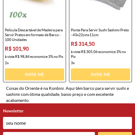
Película Descartável de Madeira para
Ponte Para Servir Sushi Sashimi Preto
Servir Pratos em formato de Barco -
- 43x22cmx11cm
100 Unidades
R$ 314,50
R$ 101,90
à vista
R$ 305,06
economize
3%
no
à vista
R$ 98,84
economize
3%
no Pix
Pix
2x
3x
AVISE-ME
AVISE-ME
Coisas do Oriente é na Konbini. Aqui têm barco para servir sushi e
sashimi com ótima qualidade, baixo preço e com excelente
acabamento.
Newsletter