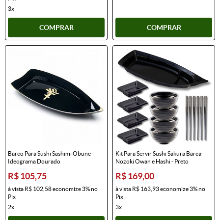
3x
COMPRAR
COMPRAR
Barco Para Sushi Sashimi Obune -
Kit Para Servir Sushi Sakura Barca
Ideograma Dourado
Nozoki Owan e Hashi - Preto
R$ 105,75
R$ 169,00
à vista
R$ 102,58
economize
3%
no
à vista
R$ 163,93
economize
3%
no
Pix
Pix
2x
3x