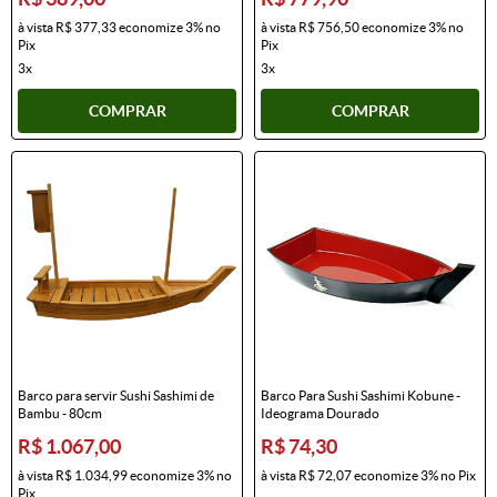
à vista
R$ 377,33
economize
3%
no
à vista
R$ 756,50
economize
3%
no
Pix
Pix
3x
3x
COMPRAR
COMPRAR
Barco para servir Sushi Sashimi de
Barco Para Sushi Sashimi Kobune -
Bambu - 80cm
Ideograma Dourado
R$ 1.067,00
R$ 74,30
à vista
R$ 1.034,99
economize
3%
no
à vista
R$ 72,07
economize
3%
no Pix
Pix