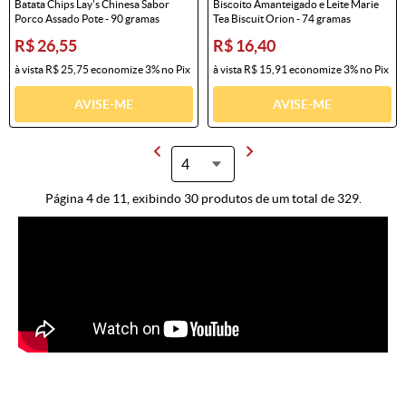
Batata Chips Lay's Chinesa Sabor
Biscoito Amanteigado e Leite Marie
Porco Assado Pote - 90 gramas
Tea Biscuit Orion - 74 gramas
R$ 26,55
R$ 16,40
à vista
R$ 25,75
economize
3%
no Pix
à vista
R$ 15,91
economize
3%
no Pix
AVISE-ME
AVISE-ME
Página 4 de 11, exibindo 30 produtos de um total de 329.