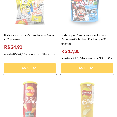
Bala Sabor Limão Super Lemon Nobel
Bala Super Azeda Sabores Limão,
- 76 gramas
Ameixa e Cola Jhan Dacheng - 60
gramas
R$ 24,90
R$ 17,30
à vista
R$ 24,15
economize
3%
no Pix
à vista
R$ 16,78
economize
3%
no Pix
AVISE-ME
AVISE-ME