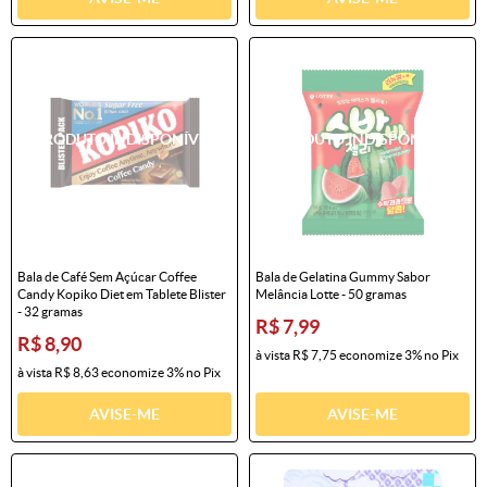
Bala de Café Sem Açúcar Coffee
Bala de Gelatina Gummy Sabor
Candy Kopiko Diet em Tablete Blister
Melância Lotte - 50 gramas
- 32 gramas
R$ 7,99
R$ 8,90
à vista
R$ 7,75
economize
3%
no Pix
à vista
R$ 8,63
economize
3%
no Pix
AVISE-ME
AVISE-ME