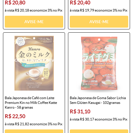
R$ 20,80
R$ 20,40
à vista
R$ 20,18
economize
3%
no Pix
à vista
R$ 19,79
economize
3%
no Pix
AVISE-ME
AVISE-ME
Bala Japonesa de Café com Leite
Bala Japonesa de Goma Sabor Lichia
Premium Kin no Milk Coffee Katte
Sem Glúten Kasugai - 102gramas
Kanro - 58 gramas
R$ 31,10
R$ 22,50
à vista
R$ 30,17
economize
3%
no Pix
à vista
R$ 21,82
economize
3%
no Pix