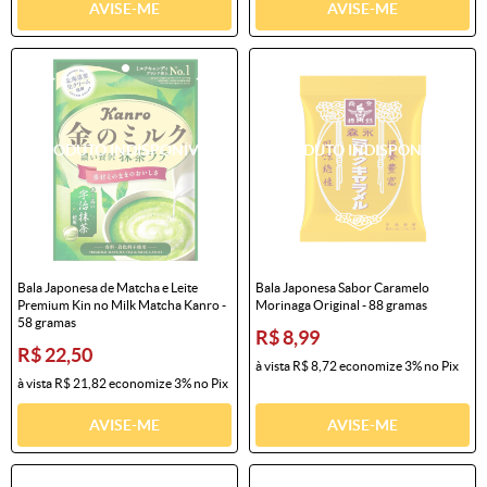
AVISE-ME
AVISE-ME
Bala Japonesa de Matcha e Leite
Bala Japonesa Sabor Caramelo
Premium Kin no Milk Matcha Kanro -
Morinaga Original - 88 gramas
58 gramas
R$ 8,99
R$ 22,50
à vista
R$ 8,72
economize
3%
no Pix
à vista
R$ 21,82
economize
3%
no Pix
AVISE-ME
AVISE-ME