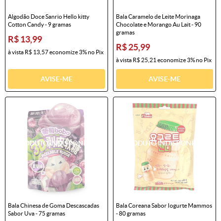
Algodão Doce Sanrio Hello kitty
Bala Caramelo de Leite Morinaga
Cotton Candy - 9 gramas
Chocolate e Morango Au Lait - 90
gramas
R$ 13,99
R$ 25,99
à vista
R$ 13,57
economize
3%
no Pix
à vista
R$ 25,21
economize
3%
no Pix
AVISE-ME
AVISE-ME
Bala Chinesa de Goma Descascadas
Bala Coreana Sabor Iogurte Mammos
Sabor Uva - 75 gramas
- 80 gramas