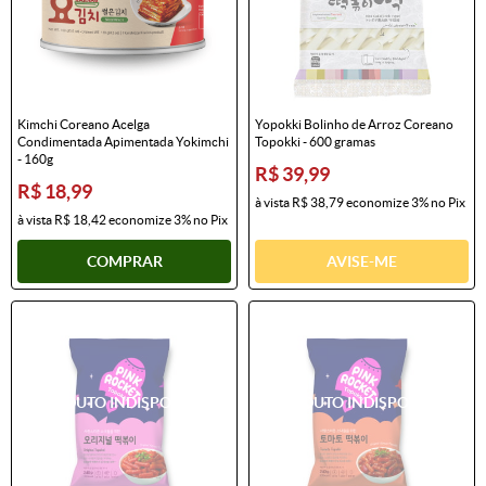
Kimchi Coreano Acelga
Yopokki Bolinho de Arroz Coreano
Condimentada Apimentada Yokimchi
Topokki - 600 gramas
- 160g
R$ 39,99
R$ 18,99
à vista
R$ 38,79
economize
3%
no Pix
à vista
R$ 18,42
economize
3%
no Pix
COMPRAR
AVISE-ME