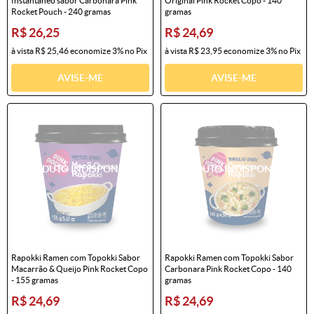
Instantâneo sabor Carbonara Pink
Original Pink Rocket Copo - 140
Rocket Pouch - 240 gramas
gramas
R$ 26,25
R$ 24,69
à vista
R$ 25,46
economize
3%
no Pix
à vista
R$ 23,95
economize
3%
no Pix
AVISE-ME
AVISE-ME
Rapokki Ramen com Topokki Sabor
Rapokki Ramen com Topokki Sabor
Macarrão & Queijo Pink Rocket Copo
Carbonara Pink Rocket Copo - 140
- 155 gramas
gramas
R$ 24,69
R$ 24,69