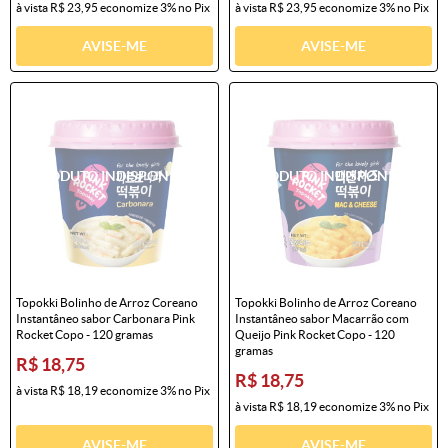
à vista
R$ 23,95
economize
3%
no Pix
à vista
R$ 23,95
economize
3%
no Pix
AVISE-ME
AVISE-ME
Topokki Bolinho de Arroz Coreano
Topokki Bolinho de Arroz Coreano
Instantâneo sabor Carbonara Pink
Instantâneo sabor Macarrão com
Rocket Copo - 120 gramas
Queijo Pink Rocket Copo - 120
gramas
R$ 18,75
R$ 18,75
à vista
R$ 18,19
economize
3%
no Pix
à vista
R$ 18,19
economize
3%
no Pix
AVISE-ME
AVISE-ME