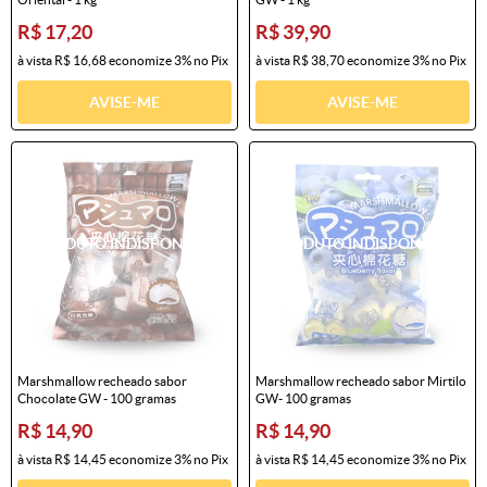
R$ 17,20
R$ 39,90
à vista
R$ 16,68
economize
3%
no Pix
à vista
R$ 38,70
economize
3%
no Pix
AVISE-ME
AVISE-ME
Marshmallow recheado sabor
Marshmallow recheado sabor Mirtilo
Chocolate GW - 100 gramas
GW- 100 gramas
R$ 14,90
R$ 14,90
à vista
R$ 14,45
economize
3%
no Pix
à vista
R$ 14,45
economize
3%
no Pix