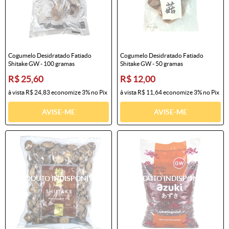
Cogumelo Desidratado Fatiado
Cogumelo Desidratado Fatiado
Shitake GW - 100 gramas
Shitake GW - 50 gramas
R$ 25,60
R$ 12,00
à vista
R$ 24,83
economize
3%
no Pix
à vista
R$ 11,64
economize
3%
no Pix
AVISE-ME
AVISE-ME