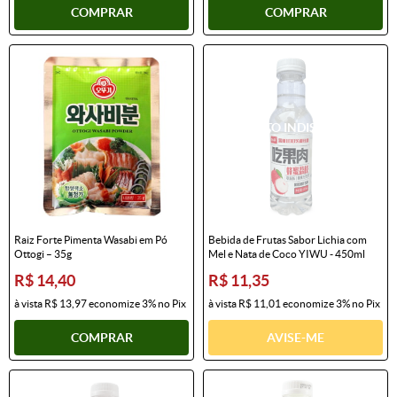
COMPRAR
COMPRAR
Raiz Forte Pimenta Wasabi em Pó
Bebida de Frutas Sabor Lichia com
Ottogi – 35g
Mel e Nata de Coco YIWU - 450ml
R$ 14,40
R$ 11,35
à vista
R$ 13,97
economize
3%
no Pix
à vista
R$ 11,01
economize
3%
no Pix
COMPRAR
AVISE-ME