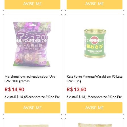
AVISE-ME
AVISE-ME
Marshmallow recheado sabor Uva
Raiz Forte Pimenta Wasabi em Pó Lata
GW- 100 gramas
GW – 35g
R$ 14,90
R$ 13,60
à vista
R$ 14,45
economize
3%
no Pix
à vista
R$ 13,19
economize
3%
no Pix
AVISE-ME
AVISE-ME