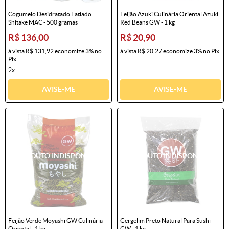
Cogumelo Desidratado Fatiado
Feijão Azuki Culinária Oriental Azuki
Shitake MAC - 500 gramas
Red Beans GW - 1 kg
R$ 136,00
R$ 20,90
à vista
R$ 131,92
economize
3%
no
à vista
R$ 20,27
economize
3%
no Pix
Pix
2x
AVISE-ME
AVISE-ME
Feijão Verde Moyashi GW Culinária
Gergelim Preto Natural Para Sushi
Oriental - 1 kg
GW - 1 kg