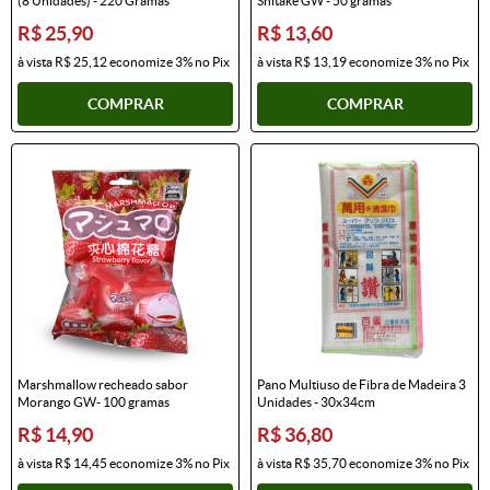
(8 Unidades) - 220 Gramas
Shitake GW - 50 gramas
R$ 25,90
R$ 13,60
à vista
R$ 25,12
economize
3%
no Pix
à vista
R$ 13,19
economize
3%
no Pix
COMPRAR
COMPRAR
Marshmallow recheado sabor
Pano Multiuso de Fibra de Madeira 3
Morango GW- 100 gramas
Unidades - 30x34cm
R$ 14,90
R$ 36,80
à vista
R$ 14,45
economize
3%
no Pix
à vista
R$ 35,70
economize
3%
no Pix