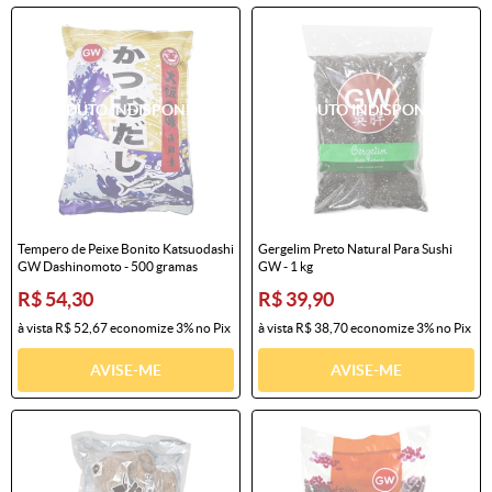
Tempero de Peixe Bonito Katsuodashi
Gergelim Preto Natural Para Sushi
GW Dashinomoto - 500 gramas
GW - 1 kg
R$ 54,30
R$ 39,90
à vista
R$ 52,67
economize
3%
no Pix
à vista
R$ 38,70
economize
3%
no Pix
AVISE-ME
AVISE-ME