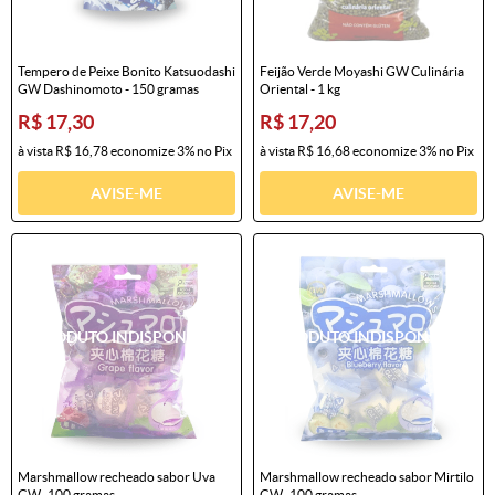
Tempero de Peixe Bonito Katsuodashi
Feijão Verde Moyashi GW Culinária
GW Dashinomoto - 150 gramas
Oriental - 1 kg
R$ 17,30
R$ 17,20
à vista
R$ 16,78
economize
3%
no Pix
à vista
R$ 16,68
economize
3%
no Pix
AVISE-ME
AVISE-ME
Marshmallow recheado sabor Uva
Marshmallow recheado sabor Mirtilo
GW- 100 gramas
GW- 100 gramas