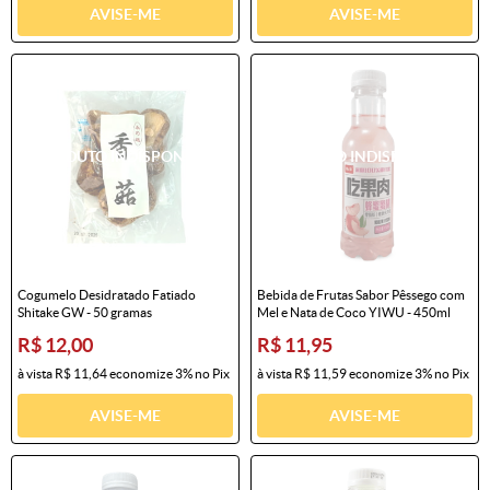
AVISE-ME
AVISE-ME
Cogumelo Desidratado Fatiado
Bebida de Frutas Sabor Pêssego com
Shitake GW - 50 gramas
Mel e Nata de Coco YIWU - 450ml
R$ 12,00
R$ 11,95
à vista
R$ 11,64
economize
3%
no Pix
à vista
R$ 11,59
economize
3%
no Pix
AVISE-ME
AVISE-ME