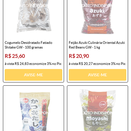
Cogumelo Desidratado Fatiado
Feijão Azuki Culinária Oriental Azuki
Shitake GW - 100 gramas
Red Beans GW - 1 kg
R$ 25,60
R$ 20,90
à vista
R$ 24,83
economize
3%
no Pix
à vista
R$ 20,27
economize
3%
no Pix
AVISE-ME
AVISE-ME