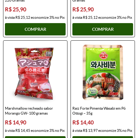
220 Gramas
Gramas
R$ 25,90
R$ 25,90
à vista
R$ 25,12
economize
3%
no Pix
à vista
R$ 25,12
economize
3%
no Pix
COMPRAR
COMPRAR
Marshmallow recheado sabor
Raiz Forte Pimenta Wasabi em Pó
Morango GW- 100 gramas
Ottogi – 35g
R$ 14,90
R$ 14,40
à vista
R$ 14,45
economize
3%
no Pix
à vista
R$ 13,97
economize
3%
no Pix