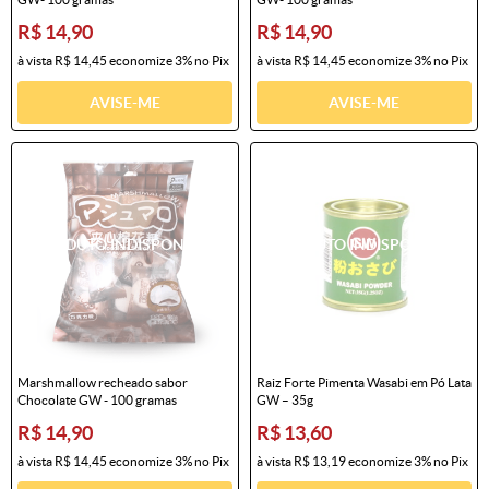
R$ 14,90
R$ 14,90
à vista
R$ 14,45
economize
3%
no Pix
à vista
R$ 14,45
economize
3%
no Pix
AVISE-ME
AVISE-ME
Marshmallow recheado sabor
Raiz Forte Pimenta Wasabi em Pó Lata
Chocolate GW - 100 gramas
GW – 35g
R$ 14,90
R$ 13,60
à vista
R$ 14,45
economize
3%
no Pix
à vista
R$ 13,19
economize
3%
no Pix