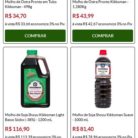
Molho de Ostra Pronto em Tubo
Molho de Ostra Pronto Kikkoman -
Kikkoman - 498g
1,280Kg
R$ 34,70
R$ 43,99
à vista
R$ 33,66
economize
3%
no Pix
à vista
R$ 42,67
economize
3%
no Pix
COMPRAR
COMPRAR
Molho de Soja Shoyu Kikkoman Light
Molho de Soja Shoyu Kikkoman Suave
Baixo Sódio (-38%) - 1200 mL
- 1000 mL
R$ 116,90
R$ 81,40
à vista
R$ 113,39
economize
3%
no
à vista
R$ 78,96
economize
3%
no Pix