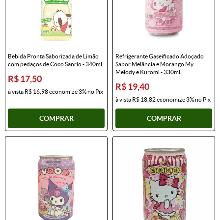
Bebida Pronta Saborizada de Limão
Refrigerante Gaseificado Adoçado
com pedaços de Coco Sanrio - 340mL
Sabor Melância e Morango My
Melody e Kuromi - 330mL
R$ 17,50
R$ 19,40
à vista
R$ 16,98
economize
3%
no Pix
à vista
R$ 18,82
economize
3%
no Pix
COMPRAR
COMPRAR