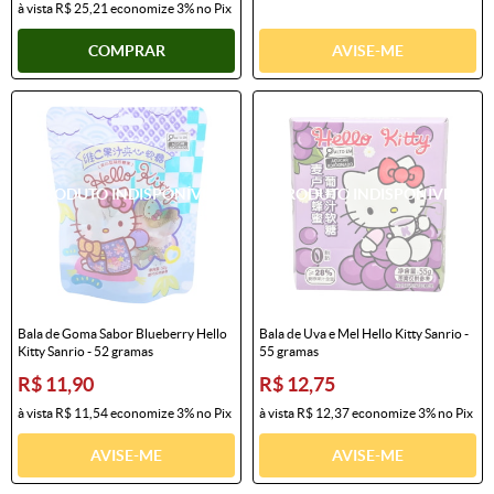
à vista
R$ 25,21
economize
3%
no Pix
COMPRAR
AVISE-ME
Bala de Goma Sabor Blueberry Hello
Bala de Uva e Mel Hello Kitty Sanrio -
Kitty Sanrio - 52 gramas
55 gramas
R$ 11,90
R$ 12,75
à vista
R$ 11,54
economize
3%
no Pix
à vista
R$ 12,37
economize
3%
no Pix
AVISE-ME
AVISE-ME