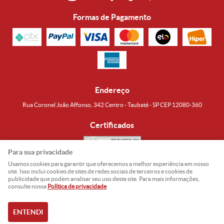
Formas de Pagamento
Endereço
Rua Coronel João Affonso, 342 Centro - Taubaté - SP CEP 12080-360
Certificados
Para sua privacidade
Usamos cookies para garantir que oferecemos a melhor experiência em nosso
Noguti & Amaral Produtos Orientais LTDA
CNPJ: 15.427.609/0001-19
site. Isso inclui cookies de sites de redes sociais de terceiros e cookies de
publicidade que podem analisar seu uso deste site. Para mais informações,
Formas de Envio
consulte nossa
Política de privacidade
.
ENTENDI