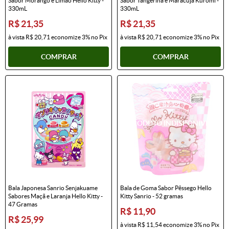
Sabor Morango e Limão Hello Kitty -
Sabor Tangerina e Maracujá Kuromi -
330mL
330mL
R$ 21,35
R$ 21,35
à vista
R$ 20,71
economize
3%
no Pix
à vista
R$ 20,71
economize
3%
no Pix
COMPRAR
COMPRAR
Bala Japonesa Sanrio Senjakuame
Bala de Goma Sabor Pêssego Hello
Sabores Maçã e Laranja Hello Kitty -
Kitty Sanrio - 52 gramas
47 Gramas
R$ 11,90
R$ 25,99
à vista
R$ 11,54
economize
3%
no Pix