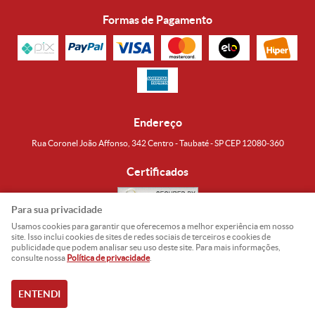
Formas de Pagamento
Endereço
Rua Coronel João Affonso, 342 Centro - Taubaté - SP CEP 12080-360
Certificados
Para sua privacidade
Usamos cookies para garantir que oferecemos a melhor experiência em nosso
Noguti & Amaral Produtos Orientais LTDA
CNPJ: 15.427.609/0001-19
site. Isso inclui cookies de sites de redes sociais de terceiros e cookies de
publicidade que podem analisar seu uso deste site. Para mais informações,
Formas de Envio
consulte nossa
Política de privacidade
.
ENTENDI