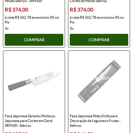
Peixes Sekiryu - SRH300
Cortes de Peixes Sekiryu
R$ 374,00
R$ 374,00
à vista
R$ 362,78
economize
3%
no
à vista
R$ 362,78
economize
3%
no
Pix
Pix
3x
3x
COMPRAR
COMPRAR
Faca Japonesa Santoku Multiuso
Faca Japonesa Petty Knife para
Japonesa para Cortes em Geral
Decoração de Legumes e Frutas -
SRP100 - Sekiryu
Sekiryu