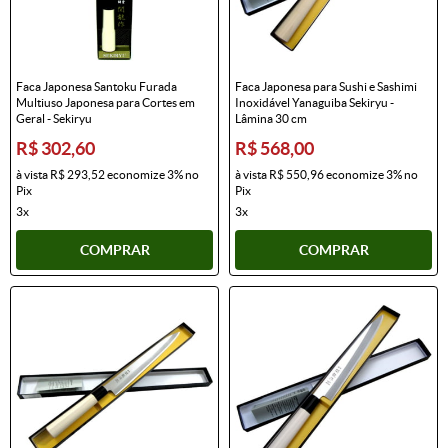
Faca Japonesa Santoku Furada
Faca Japonesa para Sushi e Sashimi
Multiuso Japonesa para Cortes em
Inoxidável Yanaguiba Sekiryu -
Geral - Sekiryu
Lâmina 30 cm
R$ 302,60
R$ 568,00
à vista
R$ 293,52
economize
3%
no
à vista
R$ 550,96
economize
3%
no
Pix
Pix
3x
3x
COMPRAR
COMPRAR