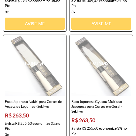
à vista
R$ 293,52
economize
3%
no
à vista
R$ 309,43
economize
3%
no
Pix
Pix
3x
3x
AVISE-ME
AVISE-ME
Faca Japonesa Nakiri para Cortes de
Faca Japonesa Gyutou Multiuso
Vegetais e Legumes - Sekiryu
Japonesa para Cortes em Geral -
Sekiryu
R$ 263,50
R$ 263,50
à vista
R$ 255,60
economize
3%
no
Pix
à vista
R$ 255,60
economize
3%
no
Pix
3x