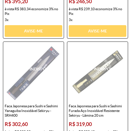
R$ 395,20
R$ 246,50
à vista
R$ 383,34
economize
3%
no
à vista
R$ 239,10
economize
3%
no
Pix
Pix
3x
3x
AVISE-ME
AVISE-ME
Faca Japonesa para Sushi e Sashimi
Faca Japonesa para Sushi e Sashimi
Yanaguiba Inoxidável Sekiryu -
Furada Aço Inoxidável Resistente
SRH400
Sekiryu - Lâmina 20 cm
R$ 302,60
R$ 319,00