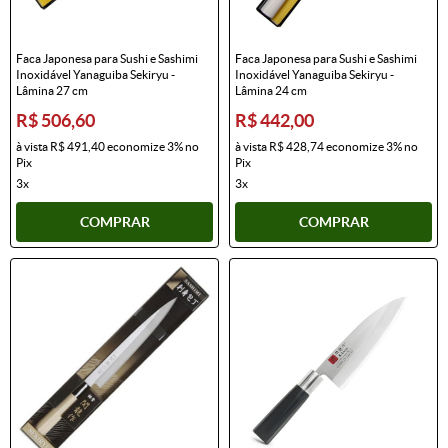
Faca Japonesa para Sushi e Sashimi
Faca Japonesa para Sushi e Sashimi
Inoxidável Yanaguiba Sekiryu -
Inoxidável Yanaguiba Sekiryu -
Lâmina 27 cm
Lâmina 24 cm
R$ 506,60
R$ 442,00
à vista
R$ 491,40
economize
3%
no
à vista
R$ 428,74
economize
3%
no
Pix
Pix
3x
3x
COMPRAR
COMPRAR