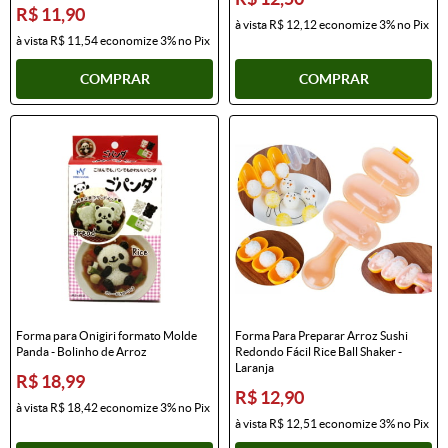
R$ 11,90
à vista
R$ 12,12
economize
3%
no Pix
à vista
R$ 11,54
economize
3%
no Pix
COMPRAR
COMPRAR
Forma para Onigiri formato Molde
Forma Para Preparar Arroz Sushi
Panda - Bolinho de Arroz
Redondo Fácil Rice Ball Shaker -
Laranja
R$ 18,99
R$ 12,90
à vista
R$ 18,42
economize
3%
no Pix
à vista
R$ 12,51
economize
3%
no Pix