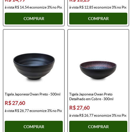
à vista
R$ 14,54
economize
3%
no Pix
à vista
R$ 12,85
economize
3%
no Pix
COMPRAR
COMPRAR
Tigela Japonesa Owan Preto - 500ml
Tigela Japonesa Owan Preto
Detalhado em Cobre - 300ml
R$ 27,60
R$ 27,60
à vista
R$ 26,77
economize
3%
no Pix
à vista
R$ 26,77
economize
3%
no Pix
COMPRAR
COMPRAR