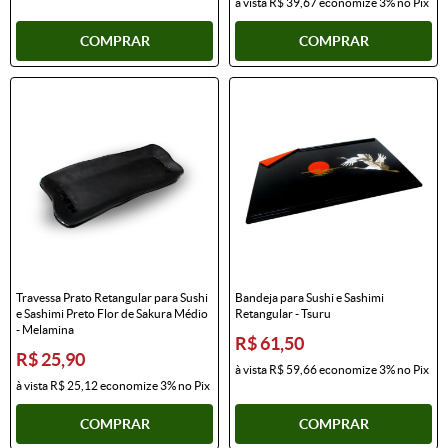
à vista
R$ 39,67
economize
3%
no Pix
COMPRAR
COMPRAR
Travessa Prato Retangular para Sushi
Bandeja para Sushi e Sashimi
e Sashimi Preto Flor de Sakura Médio
Retangular - Tsuru
- Melamina
R$ 61,50
R$ 25,90
à vista
R$ 59,66
economize
3%
no Pix
à vista
R$ 25,12
economize
3%
no Pix
COMPRAR
COMPRAR