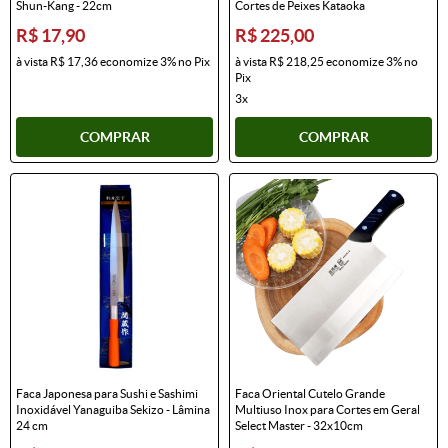
Shun-Kang - 22cm
Cortes de Peixes Kataoka
R$ 17,90
R$ 225,00
à vista
R$ 17,36
economize
3%
no Pix
à vista
R$ 218,25
economize
3%
no
Pix
3x
COMPRAR
COMPRAR
Faca Japonesa para Sushi e Sashimi
Faca Oriental Cutelo Grande
Inoxidável Yanaguiba Sekizo - Lâmina
Multiuso Inox para Cortes em Geral
24 cm
Select Master - 32x10cm