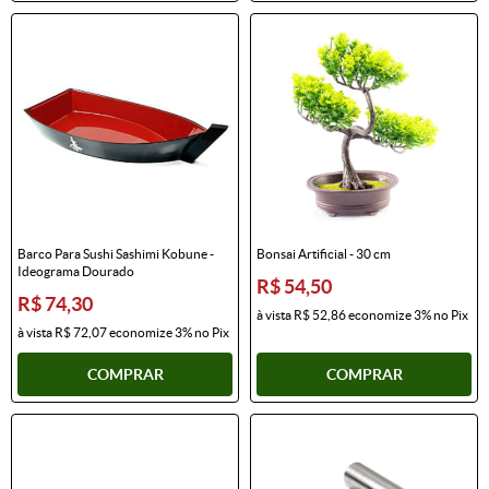
Barco Para Sushi Sashimi Kobune -
Bonsai Artificial - 30 cm
Ideograma Dourado
R$ 54,50
R$ 74,30
à vista
R$ 52,86
economize
3%
no Pix
à vista
R$ 72,07
economize
3%
no Pix
COMPRAR
COMPRAR