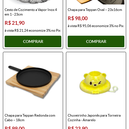
Cesto de Cozimento a Vapor Inox 4
Chapa para Teppan Oval – 23x16cm
em 1 - 23cm
R$ 98,00
R$ 21,90
à vista
R$ 95,06
economize
3%
no Pix
à vista
R$ 21,24
economize
3%
no Pix
COMPRAR
COMPRAR
Chapa para Teppan Redonda com
Chuveirinho Japonês para Torneira
Cabo – 18cm
Cozinha - Amarelo
R$ 99,00
R$ 23,90