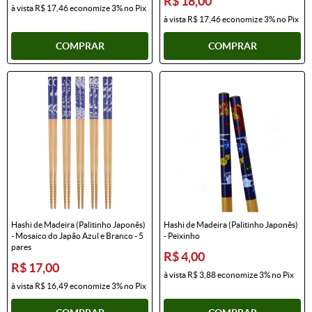
R$ 18,00
à vista
R$ 17,46
economize
3%
no Pix
à vista
R$ 17,46
economize
3%
no Pix
COMPRAR
COMPRAR
Hashi de Madeira (Palitinho Japonês)
Hashi de Madeira (Palitinho Japonês)
- Mosaico do Japão Azul e Branco - 5
- Peixinho
pares
R$ 4,00
R$ 17,00
à vista
R$ 3,88
economize
3%
no Pix
à vista
R$ 16,49
economize
3%
no Pix