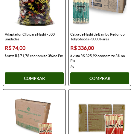
Adaptador Clip para Hashi - 500
Caixa de Hashi de Bambu Redondo
unidades
Tokyofoods - 3000 Pares
R$ 74,00
R$ 336,00
à vista
R$ 71,78
economize
3%
no Pix
à vista
R$ 325,92
economize
3%
no
Pix
3x
COMPRAR
COMPRAR