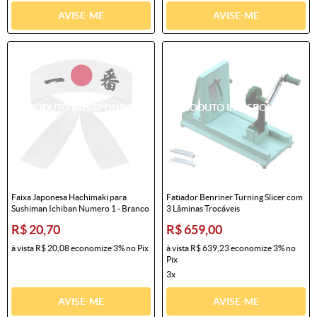
AVISE-ME
AVISE-ME
Faixa Japonesa Hachimaki para
Fatiador Benriner Turning Slicer com
Sushiman Ichiban Numero 1 - Branco
3 Lâminas Trocáveis
R$ 20,70
R$ 659,00
à vista
R$ 20,08
economize
3%
no Pix
à vista
R$ 639,23
economize
3%
no
Pix
3x
AVISE-ME
AVISE-ME