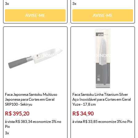
3x
3x
AVISE-ME
AVISE-ME
Faca Japonesa Santoku Multiuso
Faca Santoku Linha Titanium Silver
Japonesa para Cortes em Geral
Aço Inoxidável para Cortes em Geral
SRP100 - Sekiryu
Yuze - 17,8 cm
R$ 395,20
R$ 34,90
à vista
R$ 383,34
economize
3%
no
à vista
R$ 33,85
economize
3%
no Pix
Pix
3x