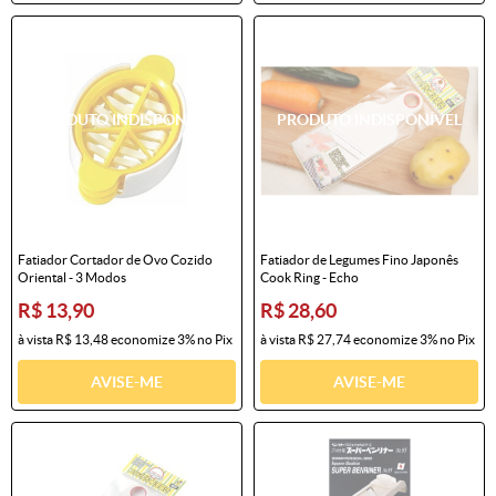
Fatiador Cortador de Ovo Cozido
Fatiador de Legumes Fino Japonês
Oriental - 3 Modos
Cook Ring - Echo
R$ 13,90
R$ 28,60
à vista
R$ 13,48
economize
3%
no Pix
à vista
R$ 27,74
economize
3%
no Pix
AVISE-ME
AVISE-ME