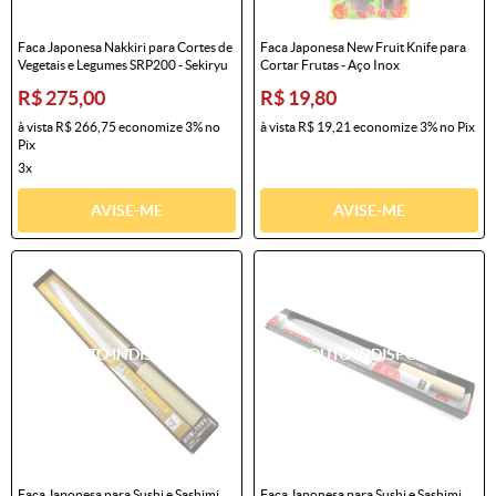
Faca Japonesa Nakkiri para Cortes de
Faca Japonesa New Fruit Knife para
Vegetais e Legumes SRP200 - Sekiryu
Cortar Frutas - Aço Inox
R$ 275,00
R$ 19,80
à vista
R$ 266,75
economize
3%
no
à vista
R$ 19,21
economize
3%
no Pix
Pix
3x
AVISE-ME
AVISE-ME
Faca Japonesa para Sushi e Sashimi
Faca Japonesa para Sushi e Sashimi