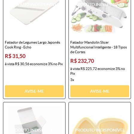
Fatiador de Legumes Largo Japonês
Fatiador Mandolin Slicer
Cook Ring - Echo
Multifuncional Inteligente - 18 Tipos
de Cortes
R$ 31,50
R$ 232,70
à vista
R$ 30,56
economize
3%
no Pix
à vista
R$ 225,72
economize
3%
no
Pix
3x
AVISE-ME
AVISE-ME