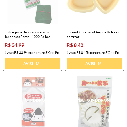
Folhas para Decorar os Pratos
Forma Dupla para Onigiri - Bolinho
Japoneses Baran - 1000 Folhas
de Arroz
R$ 34,99
R$ 8,40
à vista
R$ 33,94
economize
3%
no Pix
à vista
R$ 8,15
economize
3%
no Pix
AVISE-ME
AVISE-ME