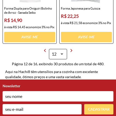
Forma Dupla para Oniguiri Bolinho
Forma Japonesa para Guioza
de Arroz - Sanada Seiko
R$ 22,25
R$ 14,90
à vista
R$ 21,58
economize
3%
no Pix
à vista
R$ 14,45
economize
3%
no Pix
AVISE-ME
AVISE-ME
Página 12 de 16, exibindo 30 produtos de um total de 480.
Aqui na Hachi8 têm utensílios para cozinha com excelente
qualidade, ótimos preços e uma vasta variedade.
Newsletter
CADASTRAR