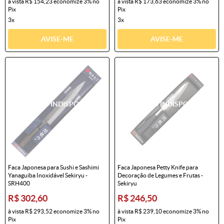
à vista
R$ 154,23
economize
3%
no
à vista
R$ 173,63
economize
3%
no
Pix
Pix
3x
3x
AVISE-ME
AVISE-ME
Faca Japonesa para Sushi e Sashimi
Faca Japonesa Petty Knife para
Yanaguiba Inoxidável Sekiryu -
Decoração de Legumes e Frutas -
SRH400
Sekiryu
R$ 302,60
R$ 246,50
à vista
R$ 293,52
economize
3%
no
à vista
R$ 239,10
economize
3%
no
Pix
Pix