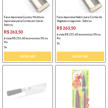
Faca Japonesa Gyutou Multiuso
Faca Japonesa Nakiri para Cortes de
Japonesa para Cortes em Geral -
Vegetais e Legumes - Sekiryu
Sekiryu
R$ 263,50
R$ 263,50
à vista
R$ 255,60
economize
3%
no
à vista
R$ 255,60
economize
3%
no
Pix
Pix
3x
3x
AVISE-ME
AVISE-ME