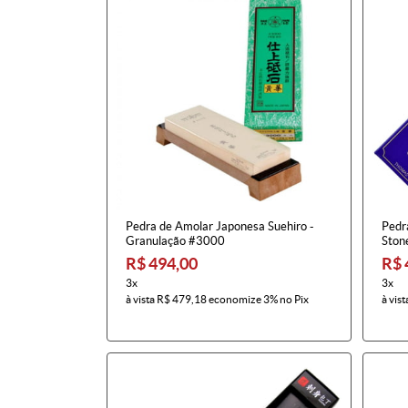
Pedra de Amolar Japonesa Suehiro -
Pedr
Granulação #3000
Ston
R$ 494,00
R$ 
3x
3x
à vista
R$ 479,18
economize
3%
no Pix
à vist