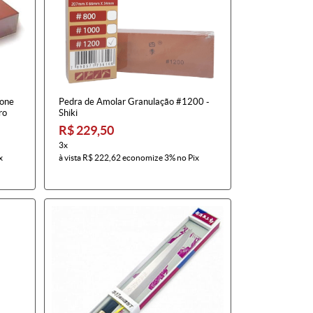
tone
Pedra de Amolar Granulação #1200 -
ro
Shiki
R$ 229,50
3x
x
à vista
R$ 222,62
economize
3%
no Pix