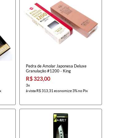
Pedra de Amolar Japonesa Deluxe
Granulação #1200 - King
R$ 323,00
3x
x
à vista
R$ 313,31
economize
3%
no Pix