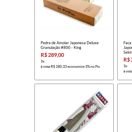
Pedra de Amolar Japonesa Deluxe
Faca
Granulação #800 - King
Japo
Seki
R$ 289,00
R$ 
3x
3x
à vista
R$ 280,33
economize
3%
no Pix
à vist