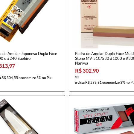
a de Amolar Japonesa Dupla Face
Pedra de Amolar Dupla Face Multi
0 e #240 Suehiro
Stone MV-510/530 #1000 e #30
Naniwa
313,97
R$ 302,90
3x
a
R$ 304,55
economize
3%
no Pix
à vista
R$ 293,81
economize
3%
no Pi