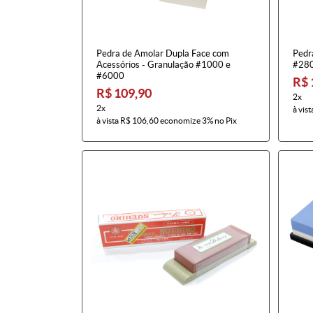
Pedra de Amolar Dupla Face com
Pedr
Acessórios - Granulação #1000 e
#280
#6000
R$ 
R$ 109,90
2x
2x
à vist
à vista
R$ 106,60
economize
3%
no Pix