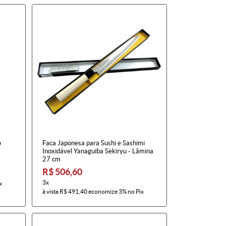
o
Faca Japonesa para Sushi e Sashimi
Inoxidável Yanaguiba Sekiryu - Lâmina
27 cm
R$ 506,60
3x
x
à vista
R$ 491,40
economize
3%
no Pix