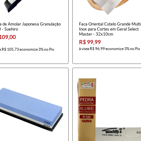
a de Amolar Japonesa Granulação
Faca Oriental Cutelo Grande Mult
 - Suehiro
Inox para Cortes em Geral Select
Master - 32x10cm
109,00
R$ 99,99
à vista
R$ 96,99
economize
3%
no Pix
a
R$ 105,73
economize
3%
no Pix