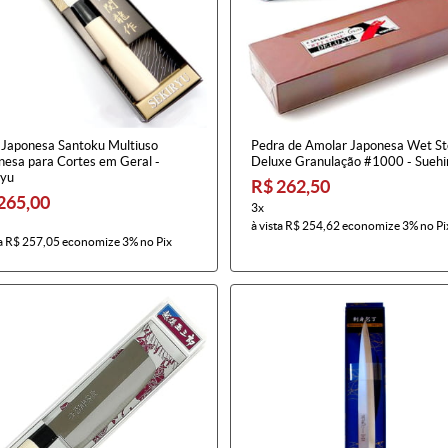
 Japonesa Santoku Multiuso
Pedra de Amolar Japonesa Wet S
nesa para Cortes em Geral -
Deluxe Granulação #1000 - Suehi
ryu
R$ 262,50
265,00
3x
à vista
R$ 254,62
economize
3%
no Pi
a
R$ 257,05
economize
3%
no Pix