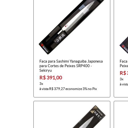
Faca para Sashimi Yanaguiba Japonesa
Faca
para Cortes de Peixes SRP400 -
Peix
Sekiryu
R$ 
R$ 391,00
3x
3x
à vist
à vista
R$ 379,27
economize
3%
no Pix