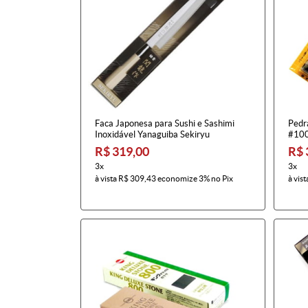
Faca Japonesa para Sushi e Sashimi
Pedr
Inoxidável Yanaguiba Sekiryu
#100
R$ 319,00
R$ 
3x
3x
à vista
R$ 309,43
economize
3%
no Pix
à vist