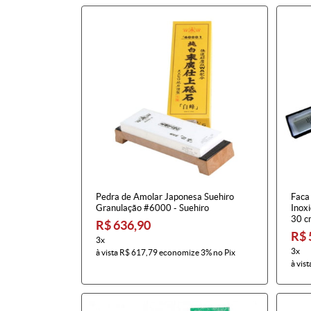
Pedra de Amolar Japonesa Suehiro
Faca
Granulação #6000 - Suehiro
Inox
30 c
R$ 636,90
R$ 
3x
3x
à vista
R$ 617,79
economize
3%
no Pix
à vist