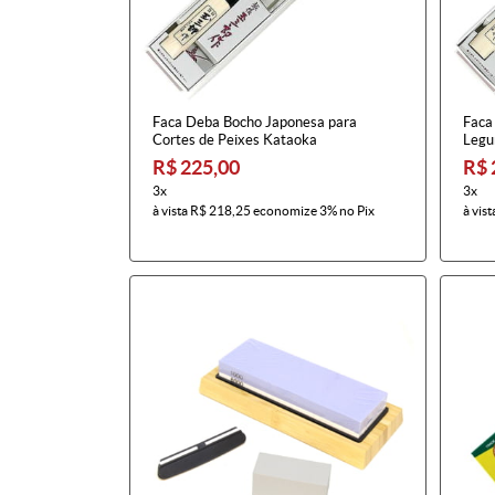
Faca Deba Bocho Japonesa para
Faca
Cortes de Peixes Kataoka
Legu
R$ 225,00
R$ 
3x
3x
à vista
R$ 218,25
economize
3%
no Pix
à vist