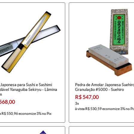
 Japonesa para Sushi e Sashimi
Pedra de Amolar Japonesa Suehir
idável Yanaguiba Sekiryu - Lâmina
Granulação #5000 - Suehiro
m
R$ 547,00
568,00
3x
à vista
R$ 530,59
economize
3%
no Pi
a
R$ 550,96
economize
3%
no Pix