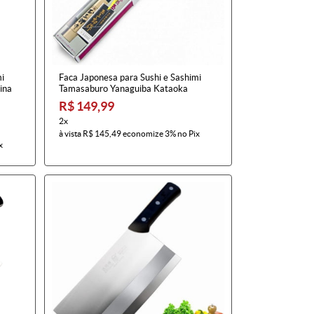
mi
Faca Japonesa para Sushi e Sashimi
ina
Tamasaburo Yanaguiba Kataoka
R$ 149,99
2x
à vista
R$ 145,49
economize
3%
no Pix
x