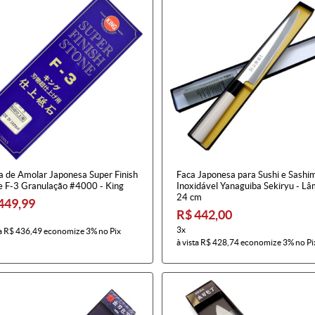
a de Amolar Japonesa Super Finish
Faca Japonesa para Sushi e Sashi
e F-3 Granulação #4000 - King
Inoxidável Yanaguiba Sekiryu - Lâ
24 cm
449,99
R$ 442,00
3x
a
R$ 436,49
economize
3%
no Pix
à vista
R$ 428,74
economize
3%
no Pi