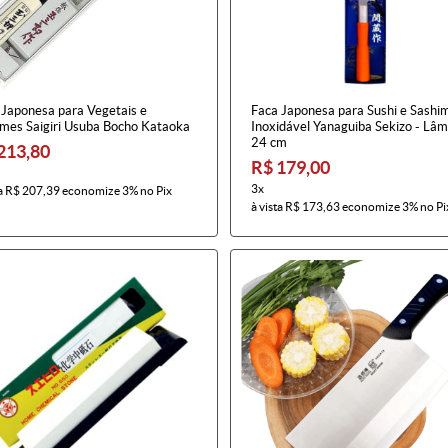
 Japonesa para Vegetais e
Faca Japonesa para Sushi e Sashi
mes Saigiri Usuba Bocho Kataoka
Inoxidável Yanaguiba Sekizo - Lâm
24 cm
213,80
R$ 179,00
3x
a
R$ 207,39
economize
3%
no Pix
à vista
R$ 173,63
economize
3%
no Pi