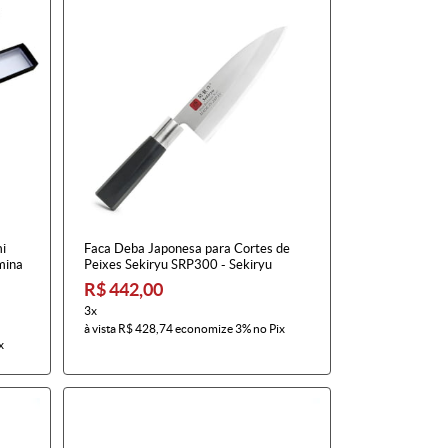
mi
Faca Deba Japonesa para Cortes de
mina
Peixes Sekiryu SRP300 - Sekiryu
R$ 442,00
3x
à vista
R$ 428,74
economize
3%
no Pix
x