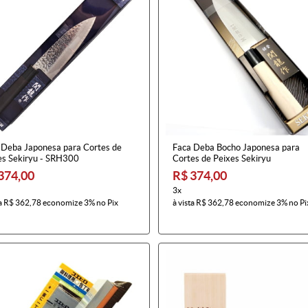
 Deba Japonesa para Cortes de
Faca Deba Bocho Japonesa para
es Sekiryu - SRH300
Cortes de Peixes Sekiryu
374,00
R$ 374,00
3x
a
R$ 362,78
economize
3%
no Pix
à vista
R$ 362,78
economize
3%
no Pi