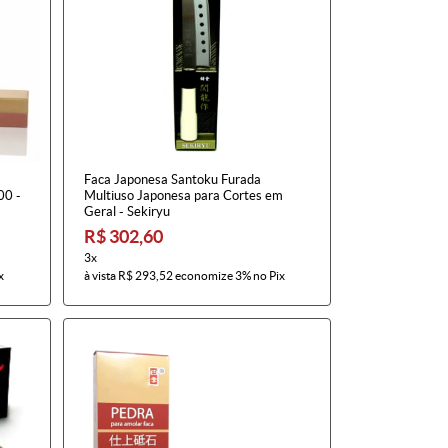
Faca Japonesa Santoku Furada
00 -
Multiuso Japonesa para Cortes em
Geral - Sekiryu
R$ 302,60
3x
x
à vista
R$ 293,52
economize
3%
no Pix