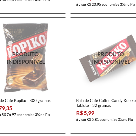
à vista
R$ 20,95
economize
3%
no Pix
 de Café Kopiko - 800 gramas
Bala de Café Coffee Candy Kopik
Tablete - 32 gramas
79,35
R$ 5,99
a
R$ 76,97
economize
3%
no Pix
à vista
R$ 5,81
economize
3%
no Pix