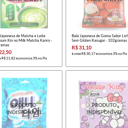
 Japonesa de Matcha e Leite
Bala Japonesa de Goma Sabor Lich
ium Kin no Milk Matcha Kanro -
Sem Glúten Kasugai - 102gramas
ramas
R$ 31,10
22,50
à vista
R$ 30,17
economize
3%
no Pix
a
R$ 21,82
economize
3%
no Pix