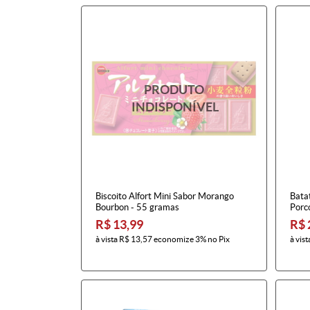
Biscoito Alfort Mini Sabor Morango
Bata
Bourbon - 55 gramas
Porc
R$ 13,99
R$ 
à vista
R$ 13,57
economize
3%
no Pix
à vist