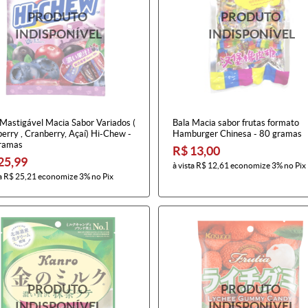
 Mastigável Macia Sabor Variados (
Bala Macia sabor frutas formato
erry , Cranberry, Açaí) Hi-Chew -
Hamburger Chinesa - 80 gramas
ramas
R$ 13,00
25,99
à vista
R$ 12,61
economize
3%
no Pix
a
R$ 25,21
economize
3%
no Pix