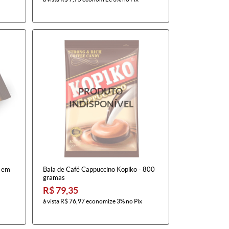
o em
Bala de Café Cappuccino Kopiko - 800
gramas
R$ 79,35
à vista
R$ 76,97
economize
3%
no Pix