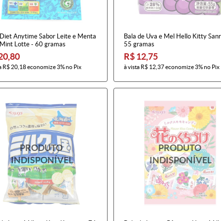
 Diet Anytime Sabor Leite e Menta
Bala de Uva e Mel Hello Kitty Sanr
 Mint Lotte - 60 gramas
55 gramas
20,80
R$ 12,75
a
R$ 20,18
economize
3%
no Pix
à vista
R$ 12,37
economize
3%
no Pix