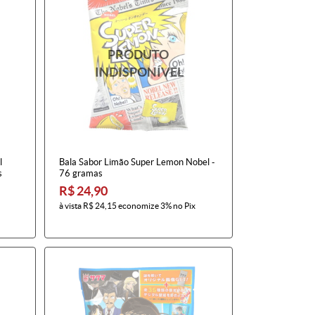
l
Bala Sabor Limão Super Lemon Nobel -
s
76 gramas
R$ 24,90
à vista
R$ 24,15
economize
3%
no Pix