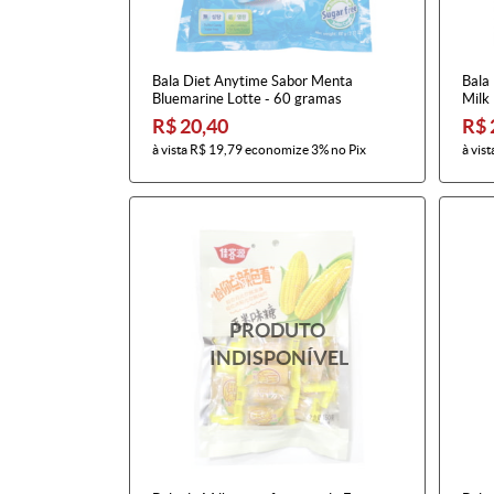
Bala Diet Anytime Sabor Menta
Bala
Bluemarine Lotte - 60 gramas
Milk
R$ 20,40
R$ 
à vista
R$ 19,79
economize
3%
no Pix
à vist