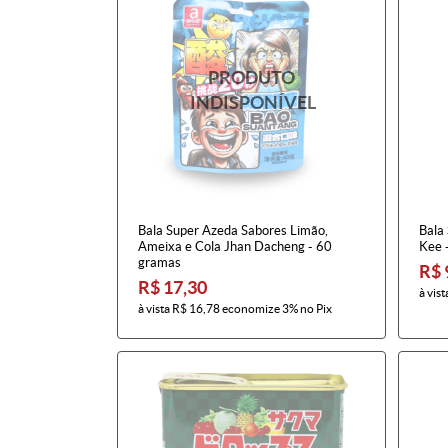
Bala Super Azeda Sabores Limão,
Bala
Ameixa e Cola Jhan Dacheng - 60
Kee 
gramas
R$ 
R$ 17,30
à vist
à vista
R$ 16,78
economize
3%
no Pix