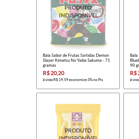
Bala Sabor de Frutas Sortidas Demon
Bala
Slayer Kimetsu No Yaiba Sakuma - 71
Blueb
gramas
90 g
R$ 20,20
R$ 
à vista
R$ 19,59
economize
3%
no Pix
à vist