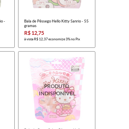
io -
Bala de Pêssego Hello Kitty Sanrio - 55
gramas
R$ 12,75
à vista
R$ 12,37
economize
3%
no Pix