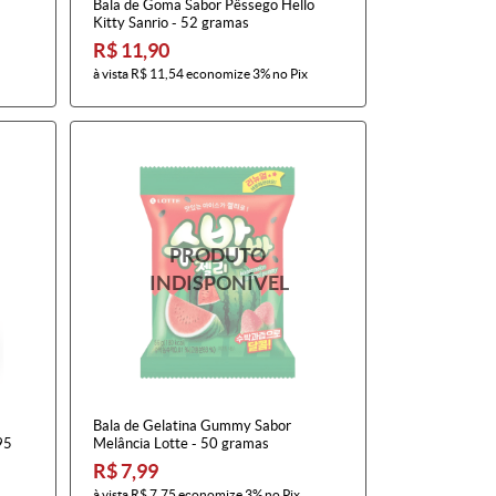
Bala de Goma Sabor Pêssego Hello
Kitty Sanrio - 52 gramas
R$ 11,90
à vista
R$ 11,54
economize
3%
no Pix
Bala de Gelatina Gummy Sabor
95
Melância Lotte - 50 gramas
R$ 7,99
à vista
R$ 7,75
economize
3%
no Pix