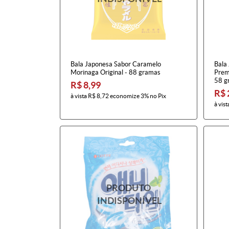
Bala Japonesa Sabor Caramelo
Bala
Morinaga Original - 88 gramas
Prem
58 g
R$ 8,99
R$ 
à vista
R$ 8,72
economize
3%
no Pix
à vist