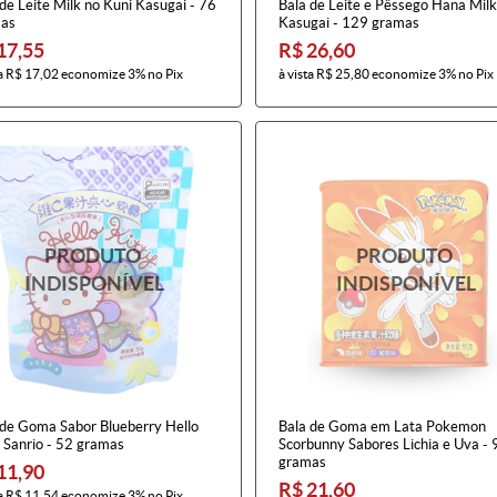
de Leite Milk no Kuni Kasugai - 76
Bala de Leite e Pêssego Hana Milk
as
Kasugai - 129 gramas
17,55
R$ 26,60
a
R$ 17,02
economize
3%
no Pix
à vista
R$ 25,80
economize
3%
no Pix
 de Goma Sabor Blueberry Hello
Bala de Goma em Lata Pokemon
 Sanrio - 52 gramas
Scorbunny Sabores Lichia e Uva - 
gramas
11,90
R$ 21,60
a
R$ 11,54
economize
3%
no Pix