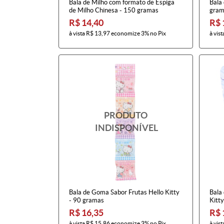
Bala de Milho com formato de Espiga
Bala 
de Milho Chinesa - 150 gramas
gram
R$ 14,40
R$ 
à vista
R$ 13,97
economize
3%
no Pix
à vist
Bala de Goma Sabor Frutas Hello Kitty
Bala
- 90 gramas
Kitty
R$ 16,35
R$ 
à vista
R$ 15,86
economize
3%
no Pix
à vist